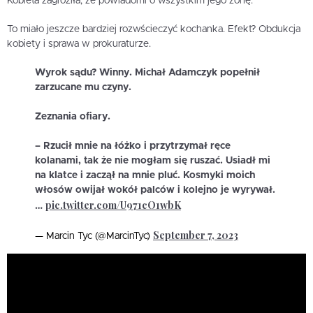
Kobieta zagroziła, że powiadomi o wszystkim jego żonę.
To miało jeszcze bardziej rozwścieczyć kochanka. Efekt? Obdukcja
kobiety i sprawa w prokuraturze.
Wyrok sądu? Winny. Michał Adamczyk popełnił
zarzucane mu czyny.
Zeznania ofiary.
– Rzucił mnie na łóżko i przytrzymał ręce
kolanami, tak że nie mogłam się ruszać. Usiadł mi
na klatce i zaczął na mnie pluć. Kosmyki moich
włosów owijał wokół palców i kolejno je wyrywał.
pic.twitter.com/U971cO1wbK
…
September 7, 2023
— Marcin Tyc (@MarcinTyc)