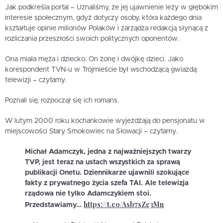
Jak podkreśla portal – Uznaliśmy, że jej ujawnienie leży w głębokim
interesie społecznym, gdyż dotyczy osoby, która każdego dnia
kształtuje opinie milionów Polaków i zarządza redakcją słynącą z
rozliczania przeszłości swoich politycznych oponentów.
Ona miała męża i dziecko. On żonę i dwójkę dzieci. Jako
korespondent TVN-u w Trójmieście był wschodzącą gwiazdą
telewizji – czytamy.
Poznali się, rozpoczął się ich romans.
W lutym 2000 roku kochankowie wyjeżdżają do pensjonatu w
miejscowości Stary Smokowiec na Słowacji – czytamy.
Michał Adamczyk, jedna z najważniejszych twarzy
TVP, jest teraz na ustach wszystkich za sprawą
publikacji Onetu. Dziennikarze ujawnili szokujące
fakty z prywatnego życia szefa TAI. Ale telewizja
rządowa nie tylko Adamczykiem stoi.
https://t.co/Asb7sZe3Mn
Przedstawiamy…