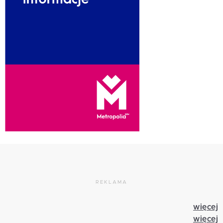
REKLAMA
więcej
więcej