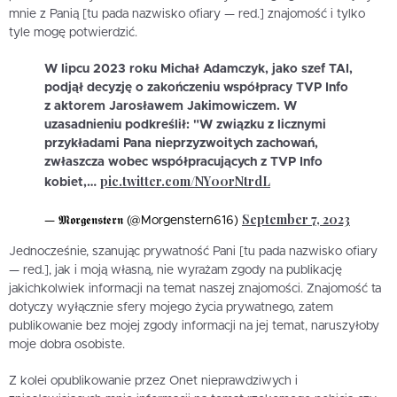
mnie z Panią [tu pada nazwisko ofiary — red.] znajomość i tylko
tyle mogę potwierdzić.
W lipcu 2023 roku Michał Adamczyk, jako szef TAI,
podjął decyzję o zakończeniu współpracy TVP Info
z aktorem Jarosławem Jakimowiczem. W
uzasadnieniu podkreślił: "W związku z licznymi
przykładami Pana nieprzyzwoitych zachowań,
zwłaszcza wobec współpracujących z TVP Info
pic.twitter.com/NY00rNtrdL
kobiet,…
September 7, 2023
— 𝕸𝖔𝖗𝖌𝖊𝖓𝖘𝖙𝖊𝖗𝖓 (@Morgenstern616)
Jednocześnie, szanując prywatność Pani [tu pada nazwisko ofiary
— red.], jak i moją własną, nie wyrażam zgody na publikację
jakichkolwiek informacji na temat naszej znajomości. Znajomość ta
dotyczy wyłącznie sfery mojego życia prywatnego, zatem
publikowanie bez mojej zgody informacji na jej temat, naruszyłoby
moje dobra osobiste.
Z kolei opublikowanie przez Onet nieprawdziwych i