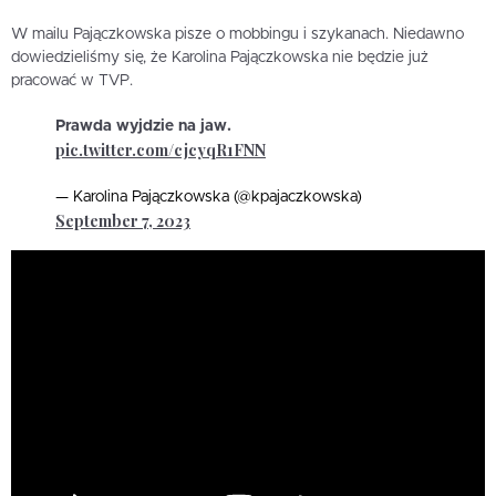
W mailu Pajączkowska pisze o mobbingu i szykanach. Niedawno
dowiedzieliśmy się, że Karolina Pajączkowska nie będzie już
pracować w TVP.
Prawda wyjdzie na jaw.
pic.twitter.com/cjcyqR1FNN
— Karolina Pajączkowska (@kpajaczkowska)
September 7, 2023