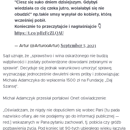
"Ciesz się suko dniem dzisiejszym. Gdybyś
wiedziała co cię czeka jutro, wolałabyś się nie
obudzić" np.takie smsy wysyłał do kobiety, którą
wcześniej pobił.
Koniecznie to przeczytajcie i nagłaśniajcie 👇
https://t.co/pBzFcZLQAU
September 7, 2023
— Artur (@ArturooArtur)
Sąd uznaje, że „sprawstwo i wina oskarżonego nie budzą
wątpliwości i zostały potwierdzone dowodami zebranymi w
sprawie”. Decyduje się jednak warunkowo umorzyć sprawę,
wyznaczając jednocześnie dwuletni okres próby i zobowiązując
Michała Adamczyka do wpłacenia 1500 zł na Fundację „Daj
Szansę”.
Michał Adamczyk przesłał portalowi Onet oświadczenie:
„Oświadczam, że nigdy nie dopuściłem się wobec Pani [tu pada
nazwisko ofiary, ale nie podajemy go do informacji publicznej —
red.] wskazanych w Pana pytaniu zachowań, tj. pobicia czy gróźb
pozbawienia życia. Pod koniec lat 90-tych ubiegłego wieku łączyła