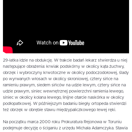
29-latka idzie na obdukcję. W trakcie badań lekarz stwierdza u niej
następujące obrażenia: krwiak podskórny w okolicy kąta żuchwy,
obrzęk i wybroczyny krwotoczne w okolicy podoczodołowej, ślady
po wyrwanych włosach w okolicy skroniowej, cztery sińce na
ramieniu prawym, siedem sińców na udzie lewym, cztery sińce na
udzie prawym, siniec wewnętrznej powierzchni ramienia lewego,
siniec w okolicy kolana lewego, linijne otarcie naskórka w okolicy
podłopatkowej. W późniejszym badaniu biegły ortopeda stwierdzi
też obrzęk w obrębie stawu międzypaliczkowego lewej ręki.
Na początku marca 2000 roku Prokuratura Rejonowa w Toruniu
podejmuje decyzję o ściganiu z urzędu Michała Adamczyka. Stawia