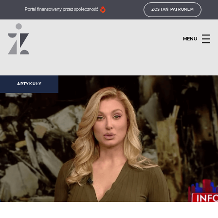
Portal finansowany przez społeczność
ZOSTAŃ PATRONEM
MENU
ARTYKUŁY