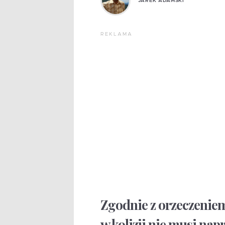
JAREK ADAMSKI
REKLAMA
Zgodnie z orzeczeni
w kolizji nie musi nap