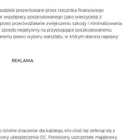
podzielił prezentowane przez rzecznika finansowego
w współpracy poszkodowanego (jako wierzyciela) z
oprzez przeciwdziałanie zwiększeniu szkody i minimalizowania
ę w sposób negatywny na przysługujące poszkodowanemu
anemu prawo wyboru warsztatu, w którym dokona naprawy
REKLAMA
stotne znaczenie dla każdego, kto choć raz zetknął się z
umowy ubezpieczenia OC. Poniesiony uszczerbek majątkowy