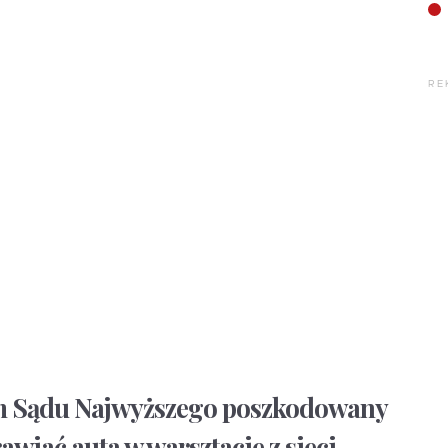
RE
em Sądu Najwyższego poszkodowany
rawiać auta w warsztacie z sieci