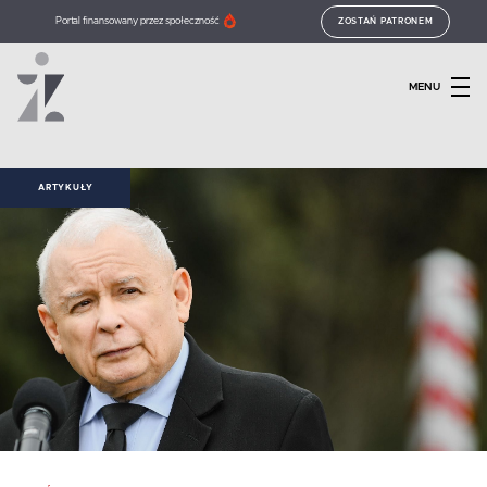
Portal finansowany przez społeczność
ZOSTAŃ PATRONEM
MENU
ARTYKUŁY