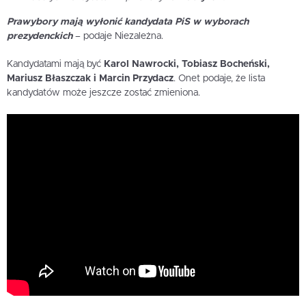
Prawybory mają wyłonić kandydata PiS w wyborach
prezydenckich
– podaje Niezależna.
Kandydatami mają być
Karol Nawrocki, Tobiasz Bocheński,
Mariusz Błaszczak i Marcin Przydacz
. Onet podaje, że lista
kandydatów może jeszcze zostać zmieniona.