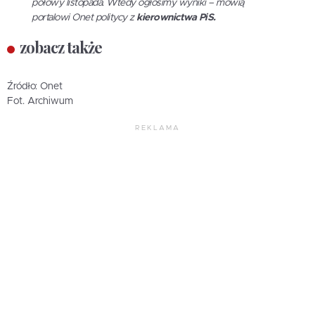
połowy listopada. Wtedy ogłosimy wyniki – mówią
portalowi Onet politycy z
kierownictwa PiS.
zobacz także
Źródło: Onet
Fot. Archiwum
REKLAMA