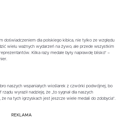
ym doświadczeniem dla polskiego kibica, nie tylko ze względu
ledzić wielu ważnych wydarzeń na żywo, ale przede wszystkim
reprezentantów. Kilka razy medale były naprawdę blisko” –
ier.
ebro naszych wspaniałych wioślarek z czwórki podwójnej, bo
f rządu wyraził nadzieję, że „to sygnał dla naszych
że na tych igrzyskach jest jeszcze wiele medali do zdobycia”.
REKLAMA