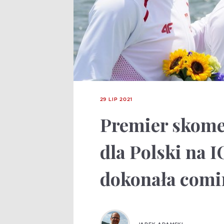
29 LIP 2021
Premier skome
dla Polski na I
dokonała comi