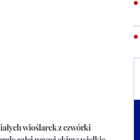
RE
ałych wioślarek z czwórki
le całej naszej ekipy; wielkie