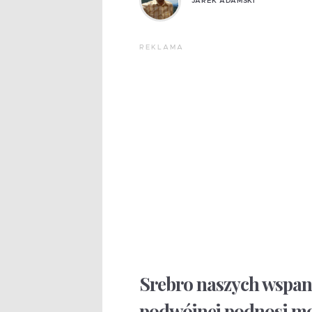
JAREK ADAMSKI
REKLAMA
Srebro naszych wspani
podwójnej podnosi mora