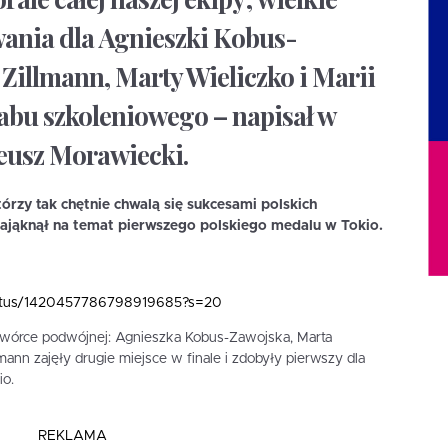
wania dla Agnieszki Kobus-
 Zillmann, Marty Wieliczko i Marii
tabu szkoleniowego – napisał w
eusz Morawiecki.
órzy tak chętnie chwalą się sukcesami polskich
ająknął na temat pierwszego polskiego medalu w Tokio.
/status/1420457786798919685?s=20
czwórce podwójnej: Agnieszka Kobus-Zawojska, Marta
lmann zajęły drugie miejsce w finale i zdobyły pierwszy dla
io.
REKLAMA