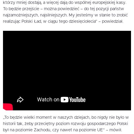
którzy mniej dostają, a więcej dają do wspólnej europejskiej kasy.
To będzie przejście – można powiedzieć – do tej pozycji państw
najzamożniejszych, najsilniejszych. My jesteśmy w stanie to zrobić
realizując Polski Ład, w ciągu tego dziesięciolecia” – powiedział.
„To będzie wielki moment w naszych dziejach, bo nigdy nie było w
historii tak, żeby przeciętny poziom rozwoju gospodarczego Polski
był na poziomie Zachodu, czy nawet na poziomie UE” – mówił.