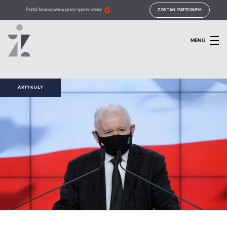
Portal finansowany przez społeczność
ZOSTAŃ PATRONEM
MENU
ARTYKUŁY