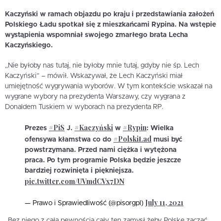
Kaczyński w ramach objazdu po kraju i przedstawiania założeń
Polskiego Ładu spotkał się z mieszkańcami Rypina. Na wstępie
wystąpienia wspomniał swojego zmarłego brata Lecha
Kaczyńskiego.
„Nie byłoby nas tutaj, nie byłoby mnie tutaj, gdyby nie śp. Lech
Kaczyński” – mówił. Wskazywał, że Lech Kaczyński miał
umiejętność wygrywania wyborów. W tym kontekście wskazał na
wygrane wybory na prezydenta Warszawy, czy wygrana z
Donaldem Tuskiem w wyborach na prezydenta RP.
#PiS
#Kaczyński
#Rypin
Prezes
J.
w
: Wielka
#PolskiŁad
ofensywa kłamstwa co do
musi być
powstrzymana. Przed nami ciężka i wytężona
praca. Po tym programie Polska będzie jeszcze
bardziej rozwinięta i piękniejsza.
pic.twitter.com/UVmdCVx7DN
July 11, 2021
— Prawo i Sprawiedliwość (@pisorgpl)
„Bez niego z całą pewnością cały ten zamysł żeby Polskę zacząć