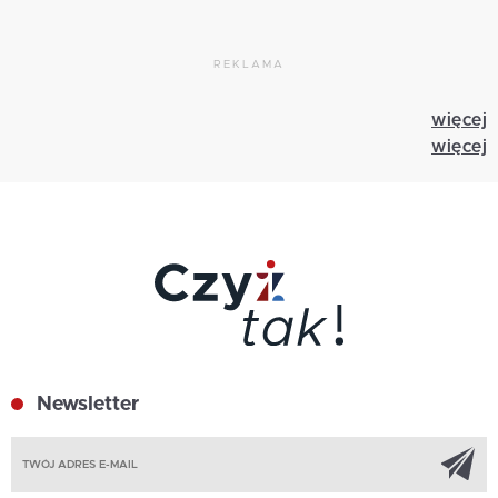
REKLAMA
więcej
więcej
Newsletter
Z