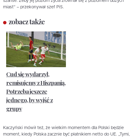
szanse. Żeby jej poziom życia zrównał się z poziomem dużych
miast” – przekonywał szef PiS.
zobacz także
Cud się wydarzył,
remisujemy z Hiszpanią.
Potrzeba jeszcze
jednego, by wyjść z
grupy
Kaczyński mówił też, że wielkim momentem dla Polski będzie
moment, kiedy Polska zacznie być płatnikiem netto do UE. „Tymi,