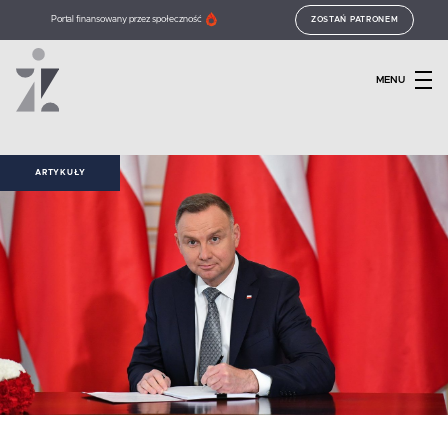
Portal finansowany przez społeczność
ZOSTAŃ PATRONEM
MENU
ARTYKUŁY