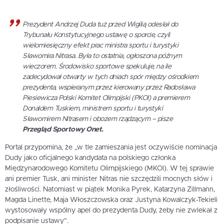
Prezydent Andrzej Duda tuż przed Wigilią odesłał do
Trybunału Konstytucyjnego ustawę o sporcie, czyli
wielomiesięczny efekt prac ministra sportu i turystyki
Sławomira Nitrasa. Była to ostatnia, ogłoszona późnym
wieczorem. Środowisko sportowe spekuluje, na ile
zadecydował otwarty w tych dniach spór między ośrodkiem
prezydenta, wspieranym przez kierowany przez Radosława
Piesiewicza Polski Komitet Olimpijski (PKOI) a premierem
Donaldem Tuskiem, ministrem sportu i turystyki
Sławomirem Nitrasem i obozem rządzącym – pisze
Przegląd Sportowy Onet.
Portal przypomina, że „w tle zamieszania jest oczywiście nominacja
Dudy jako oficjalnego kandydata na polskiego członka
Międzynarodowego Komitetu Olimpijskiego (MKOl). W tej sprawie
ani premier Tusk, ani minister Nitras nie szczędzili mocnych słów i
złośliwości. Natomiast w piątek Monika Pyrek, Katarzyna Zillmann,
Magda Linette, Maja Włoszczowska oraz Justyna Kowalczyk-Tekieli
wystosowały wspólny apel do prezydenta Dudy, żeby nie zwlekał z
podpisanie ustawy”.