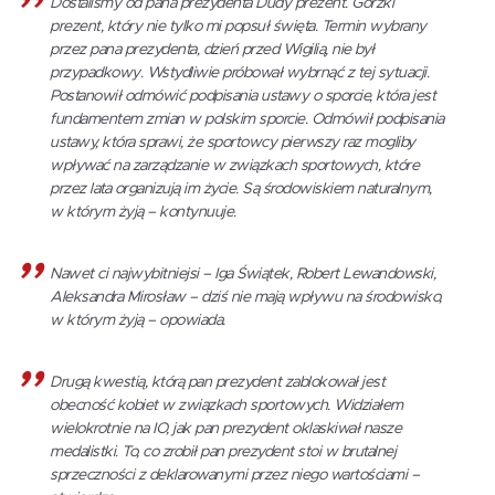
Dostaliśmy od pana prezydenta Dudy prezent. Gorzki
prezent, który nie tylko mi popsuł święta. Termin wybrany
przez pana prezydenta, dzień przed Wigilią, nie był
przypadkowy. Wstydliwie próbował wybrnąć z tej sytuacji.
Postanowił odmówić podpisania ustawy o sporcie, która jest
fundamentem zmian w polskim sporcie. Odmówił podpisania
ustawy, która sprawi, że sportowcy pierwszy raz mogliby
wpływać na zarządzanie w związkach sportowych, które
przez lata organizują im życie. Są środowiskiem naturalnym,
w którym żyją – kontynuuje.
Nawet ci najwybitniejsi – Iga Świątek, Robert Lewandowski,
Aleksandra Mirosław – dziś nie mają wpływu na środowisko,
w którym żyją – opowiada.
Drugą kwestią, którą pan prezydent zablokował jest
obecność kobiet w związkach sportowych. Widziałem
wielokrotnie na IO, jak pan prezydent oklaskiwał nasze
medalistki. To, co zrobił pan prezydent stoi w brutalnej
sprzeczności z deklarowanymi przez niego wartościami –