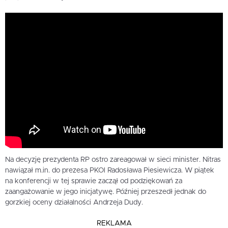
Na decyzję prezydenta RP ostro zareagował w sieci minister. Nitras
nawiązał m.in. do prezesa PKOl Radosława Piesiewicza. W piątek
na konferencji w tej sprawie zaczął od podziękowań za
zaangażowanie w jego inicjatywę. Później przeszedł jednak do
gorzkiej oceny działalności Andrzeja Dudy.
REKLAMA