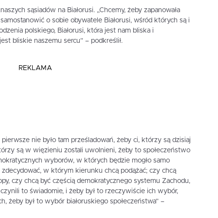
„naszych sąsiadów na Białorusi. „Chcemy, żeby zapanowała
samostanowić o sobie obywatele Białorusi, wśród których są i
odzenia polskiego, Białorusi, która jest nam bliska i
st bliskie naszemu sercu” – podkreślił.
REKLAMA
 pierwsze nie było tam prześladowań, żeby ci, którzy są dzisiaj
tórzy są w więzieniu zostali uwolnieni, żeby to społeczeństwo
mokratycznych wyborów, w których będzie mogło samo
i zdecydować, w którym kierunku chcą podążać; czy chcą
opy, czy chcą być częścią demokratycznego systemu Zachodu,
zynili to świadomie, i żeby był to rzeczywiście ich wybór,
, żeby był to wybór białoruskiego społeczeństwa” –