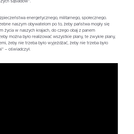
szych sąsiadów”.
zpieczeństwa energetycznego, militarnego, społecznego.
trzebne naszym obywatelom po to, żeby państwa mogły się
om życia w naszych krajach, do czego obaj z panem
by można było realizować wszystkie plany, te zwykłe plany,
ziemi, żeby nie trzeba było wyjeżdżać, żeby nie trzeba było
i” – oświadczył.