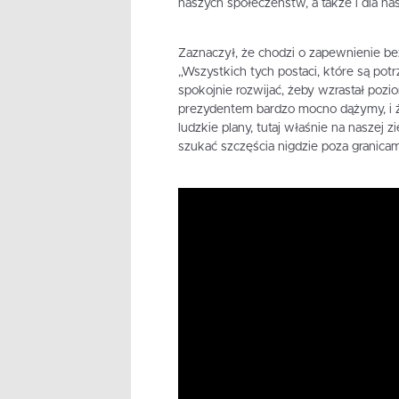
naszych społeczeństw, a także i dla na
Zaznaczył, że chodzi o zapewnienie be
„Wszystkich tych postaci, które są po
spokojnie rozwijać, żeby wzrastał pozi
prezydentem bardzo mocno dążymy, i że
ludzkie plany, tutaj właśnie na naszej 
szukać szczęścia nigdzie poza granicam