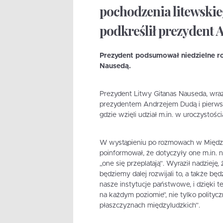
pochodzenia litewskie
podkreślił prezydent 
Prezydent podsumował niedzielne 
Nausedą.
Prezydent Litwy Gitanas Nauseda, wraz
prezydentem Andrzejem Dudą i pierwsz
gdzie wzięli udział m.in. w uroczystoś
W wystąpieniu po rozmowach w Międz
poinformował, że dotyczyły one m.in. no
„one się przeplatają”. Wyraził nadzieję,
będziemy dalej rozwijali to, a także bę
nasze instytucje państwowe, i dzięki te
na każdym poziomie”, nie tylko politycz
płaszczyznach międzyludzkich”.