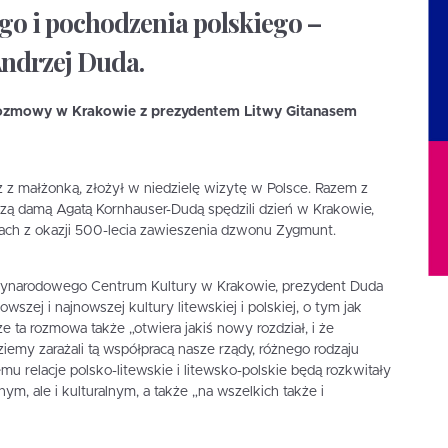
go i pochodzenia polskiego –
Andrzej Duda.
rozmowy w Krakowie z prezydentem Litwy Gitanasem
 z małżonką, złożył w niedzielę wizytę w Polsce. Razem z
ą damą Agatą Kornhauser-Dudą spędzili dzień w Krakowie,
ciach z okazji 500-lecia zawieszenia dzwonu Zygmunt.
ynarodowego Centrum Kultury w Krakowie, prezydent Duda
wszej i najnowszej kultury litewskiej i polskiej, o tym jak
 że ta rozmowa także „otwiera jakiś nowy rozdział, i że
dziemy zarażali tą współpracą nasze rządy, różnego rodzaju
mu relacje polsko-litewskie i litewsko-polskie będą rozkwitały
nym, ale i kulturalnym, a także „na wszelkich także i