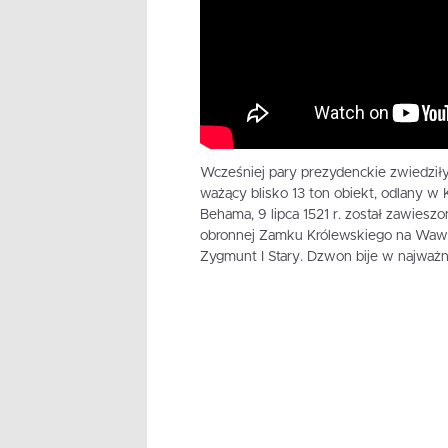
Wcześniej pary prezydenckie zwiedził
ważący blisko 13 ton obiekt, odlany w
Behama, 9 lipca 1521 r. został zawiesz
obronnej Zamku Królewskiego na Wawe
Zygmunt I Stary. Dzwon bije w najważni