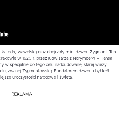
y katedrę wawelską oraz obejrzały m.in. dzwon Zygmunt. Ten
 Krakowie w 1520 r. przez ludwisarza z Norymbergi – Hansa
ony w specjalnie do tego celu nadbudowanej starej wieży
lu, zwanej Zygmuntowską. Fundatorem dzwonu był król
ejsze uroczystości narodowe i święta.
REKLAMA