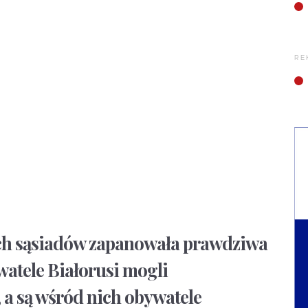
RE
ch sąsiadów zapanowała prawdziwa
atele Białorusi mogli
 a są wśród nich obywatele