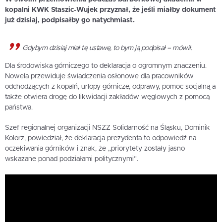
kopalni KWK Staszic‑Wujek przyznał, że jeśli miałby dokument
już dzisiaj, podpisałby go natychmiast.
Gdybym dzisiaj miał tę ustawę, to bym ją podpisał – mówił.
Dla środowiska górniczego to deklaracja o ogromnym znaczeniu.
Nowela przewiduje świadczenia osłonowe dla pracowników
odchodzących z kopalń, urlopy górnicze, odprawy, pomoc socjalną a
także otwiera drogę do likwidacji zakładów węglowych z pomocą
państwa.
Szef regionalnej organizacji NSZZ Solidarność na Śląsku, Dominik
Kolorz, powiedział, że deklaracja prezydenta to odpowiedź na
oczekiwania górników i znak, że „priorytety zostały jasno
wskazane ponad podziałami politycznymi”.