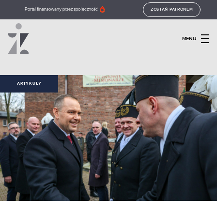
Portal finansowany przez społeczność
ZOSTAŃ PATRONEM
MENU
ARTYKUŁY