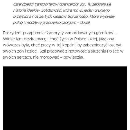
czterdzieści transporterów opancerzonych. Tu zapisała się
historia ideałów Solidarności, która mówi: jeden drugiego
brzemiona noście, tych ideałów Solidarności, które wysyłały
pokój i modlitwę przeciwko czołgom – dodał.
Prezydent przypomniał życiorysy zamordowanych górników. –
Widzę tam ciężką pracę i chęć życia w Polsce takiej, jaką ona
wówczas była, chęć pracy w tej kopalni, by zabezpieczyć los, byt
swoich żon i dzieci. Szli pracować z gotowością służenia Polsce w
swoich sercach, nie mordować – powiedział.