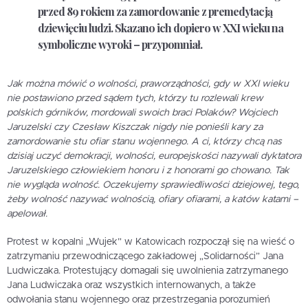
przed 89 rokiem za zamordowanie z premedytacją
dziewięciu ludzi. Skazano ich dopiero w XXI wieku na
symboliczne wyroki – przypomniał.
Jak można mówić o wolności, praworządności, gdy w XXI wieku
nie postawiono przed sądem tych, którzy tu rozlewali krew
polskich górników, mordowali swoich braci Polaków? Wojciech
Jaruzelski czy Czesław Kiszczak nigdy nie ponieśli kary za
zamordowanie stu ofiar stanu wojennego. A ci, którzy chcą nas
dzisiaj uczyć demokracji, wolności, europejskości nazywali dyktatora
Jaruzelskiego człowiekiem honoru i z honorami go chowano. Tak
nie wygląda wolność. Oczekujemy sprawiedliwości dziejowej, tego,
żeby wolność nazywać wolnością, ofiary ofiarami, a katów katami –
apelował.
Protest w kopalni „Wujek” w Katowicach rozpoczął się na wieść o
zatrzymaniu przewodniczącego zakładowej „Solidarności” Jana
Ludwiczaka. Protestujący domagali się uwolnienia zatrzymanego
Jana Ludwiczaka oraz wszystkich internowanych, a także
odwołania stanu wojennego oraz przestrzegania porozumień