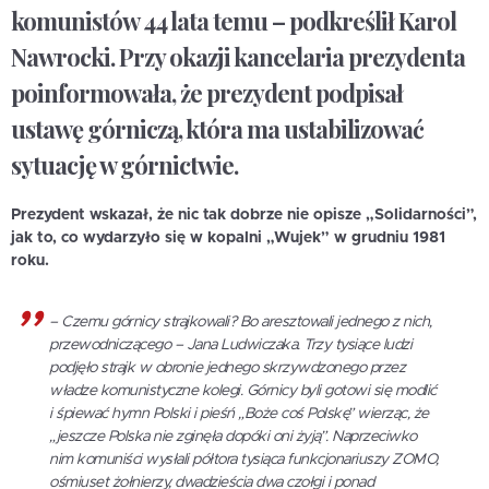
komunistów 44 lata temu – podkreślił Karol
Nawrocki.
Przy okazji kancelaria prezydenta
poinformowała, że prezydent podpisał
ustawę górniczą, która ma ustabilizować
sytuację w górnictwie.
Prezydent wskazał, że nic tak dobrze nie opisze „Solidarności”,
jak to, co wydarzyło się w kopalni „Wujek” w grudniu 1981
roku.
– Czemu górnicy strajkowali? Bo aresztowali jednego z nich,
przewodniczącego – Jana Ludwiczaka. Trzy tysiące ludzi
podjęło strajk w obronie jednego skrzywdzonego przez
władze komunistyczne kolegi. Górnicy byli gotowi się modlić
i śpiewać hymn Polski i pieśń „Boże coś Polskę” wierząc, że
„jeszcze Polska nie zginęła dopóki oni żyją”. Naprzeciwko
nim komuniści wysłali półtora tysiąca funkcjonariuszy ZOMO,
ośmiuset żołnierzy, dwadzieścia dwa czołgi i ponad