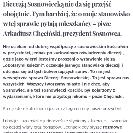
Diecezją Sosnowiecką nie da się przejść
obojętnie. Tym bardziej, że o moje stanowisko
w tej sprawie pytają mieszkańcy – pisze
Arkadiusz Chęciński, prezydent Sosnowca.
Nie uciekam od dobrej współpracy z sosnowieckim kościołem
w przyszłości, jednak po kuriozalnym oświadczeniu diecezji,
gdzie jako wierni jesteśmy proszeni o wstawienie się za
,,obolałymi księżmi”, oczekuję jasnego stanowiska diecezji i
odcięcia się od tych bulwersujących spraw. To nie jest
wewnętrzna sprawa Diecezji Sosnowieckiej. To jest sprawa nas
wszystkich. Wszyscy tworzymy miasto i nie chcę, aby
Sosnowiec, ale też sosnowiecki kościół, był kojarzony z
wydarzeniami, które nie przystoją nikomu – pisze Chęciński.
Sam jestem katolikiem i jestem z tego dumny -pisze prezydent.
I dodaje: Jako miasto jednocześnie słyniemy z tolerancji i szacunku
do każdej wiary oraz poglądów. Jednak kiedy słyszę
rozmowę