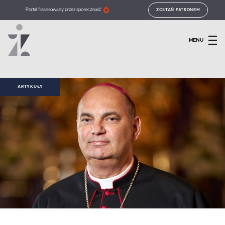
Portal finansowany przez społeczność
ZOSTAŃ PATRONEM
MENU
ARTYKUŁY