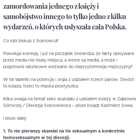
zamordowania jednego z księży i
samobójstwo innego to tylko jedno z kilku
wydarzeń, o których usłyszała cała Polska.
Co robi biskup z Sosnowca?
Powołuje komisję, i już na początek stwierdza, że fakty opisywane
przez media nie miały miejsca, a winne są media, a może i
pogotowie ratunkowe wezwane do nieprzytomnego mężczyzny?
W tle tabletki na potencję i orgia z udziałem trzech panów. Dwóch
to księża, trzeci to męska prostytutka.
Kilka uwaga na temat seks skandalu z udziałem księży w Dąbrowie
Górniczej / Diecezja Sosnowiecka – pisze ksiądz Kazimierz Sowa.
I pisze dalej:
1. To nie pierwszy skandal na tle seksualnym a konkretnie
homoseksualnym w tej diecezji.