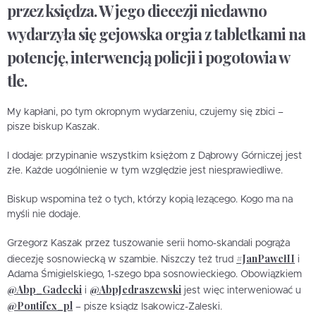
przez księdza. W jego diecezji niedawno
wydarzyła się gejowska orgia z tabletkami na
potencję, interwencją policji i pogotowia w
tle.
My kapłani, po tym okropnym wydarzeniu, czujemy się zbici –
pisze biskup Kaszak.
I dodaje: przypinanie wszystkim księżom z Dąbrowy Górniczej jest
złe. Każde uogólnienie w tym względzie jest niesprawiedliwe.
Biskup wspomina też o tych, którzy kopią lezącego. Kogo ma na
myśli nie dodaje.
Grzegorz Kaszak przez tuszowanie serii homo-skandali pogrąża
#JanPawełII
diecezję sosnowiecką w szambie. Niszczy też trud
i
Adama Śmigielskiego, 1-szego bpa sosnowieckiego. Obowiązkiem
@Abp_Gadecki
@AbpJedraszewski
i
jest więc interweniować u
@Pontifex_pl
– pisze ksiądz Isakowicz-Zaleski.