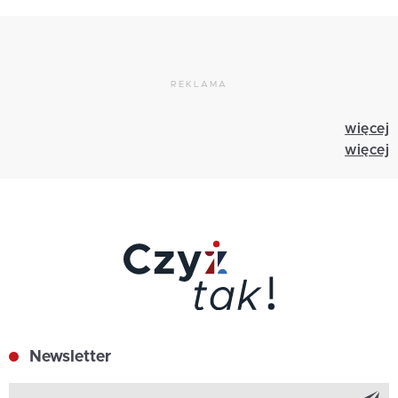
REKLAMA
więcej
więcej
Newsletter
Z