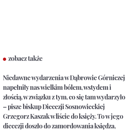
zobacz także
Niedawne wydarzenia w Dąbrowie Górniczej
napełniły nas wielkim bólem, wstydem i
złością, w związku z tym, co się tam wydarzyło
– pisze biskup Diecezji Sosnowieckiej
Grzegorz Kaszak w liście do księży. To w jego
diecezji doszło do zamordowania księdza,