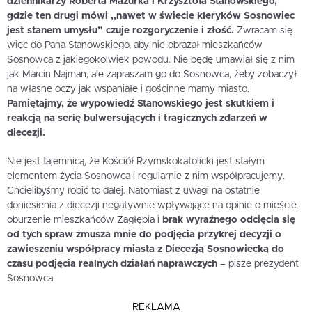
dziennikarzy Roberta Mazurka i Krzysztofa Stanowskiego,
gdzie ten drugi mówi ,,nawet w świecie kleryków Sosnowiec
jest stanem umysłu” czuje rozgoryczenie i złość.
Zwracam się
więc do Pana Stanowskiego, aby nie obrażał mieszkańców
Sosnowca z jakiegokolwiek powodu. Nie będę umawiał się z nim
jak Marcin Najman, ale zapraszam go do Sosnowca, żeby zobaczył
na własne oczy jak wspaniałe i gościnne mamy miasto.
Pamiętajmy, że wypowiedź Stanowskiego jest skutkiem i
reakcją na serię bulwersujących i tragicznych zdarzeń w
diecezji.
Nie jest tajemnicą, że Kościół Rzymskokatolicki jest stałym
elementem życia Sosnowca i regularnie z nim współpracujemy.
Chcielibyśmy robić to dalej. Natomiast z uwagi na ostatnie
doniesienia z diecezji negatywnie wpływające na opinie o mieście,
oburzenie mieszkańców Zagłębia i
brak wyraźnego odcięcia się
od tych spraw zmusza mnie do podjęcia przykrej decyzji o
zawieszeniu współpracy miasta z Diecezją Sosnowiecką do
czasu podjęcia realnych działań naprawczych
– pisze prezydent
Sosnowca.
REKLAMA