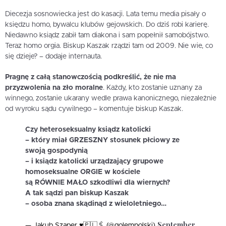
Diecezja sosnowiecka jest do kasacji. Lata temu media pisały o
księdzu homo, bywalcu klubów gejowskich. Do dziś robi karierę.
Niedawno ksiądz zabił tam diakona i sam popełnił samobójstwo.
Teraz homo orgia. Biskup Kaszak rządzi tam od 2009. Nie wie, co
się dzieje? – dodaje internauta.
Pragnę z całą stanowczością podkreślić, że nie ma
przyzwolenia na zło moralne
. Każdy, kto zostanie uznany za
winnego, zostanie ukarany wedle prawa kanonicznego, niezależnie
od wyroku sądu cywilnego – komentuje biskup Kaszak.
Czy heteroseksualny ksiądz katolicki
– który miał GRZESZNY stosunek płciowy ze
swoją gospodynią
– i ksiądz katolicki urządzający grupowe
homoseksualne ORGIE w kościele
są RÓWNIE MAŁO szkodliwi dla wiernych?
A tak sądzi pan biskup Kaszak
– osoba znana skądinąd z wieloletniego…
September
— Jakub Szaper ♥️🇵🇱🖇 (@golempolski)