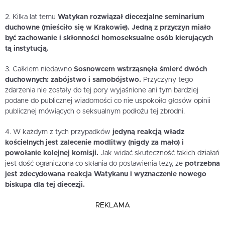
2. Kilka lat temu
Watykan rozwiązał diecezjalne seminarium
duchowne (mieściło się w Krakowie). Jedną z przyczyn miało
być zachowanie i skłonności homoseksualne osób kierujących
tą instytucją.
3. Całkiem niedawno
Sosnowcem wstrząsnęła śmierć dwóch
duchownych: zabójstwo i samobójstwo.
Przyczyny tego
zdarzenia nie zostały do tej pory wyjaśnione ani tym bardziej
podane do publicznej wiadomości co nie uspokoiło głosów opinii
publicznej mówiących o seksualnym podłożu tej zbrodni.
4. W każdym z tych przypadków
jedyną reakcją władz
kościelnych jest zalecenie modlitwy (nigdy za mało) i
powołanie kolejnej komisji.
Jak widać skuteczność takich działań
jest dość ograniczona co skłania do postawienia tezy, że
potrzebna
jest zdecydowana reakcja Watykanu i wyznaczenie nowego
biskupa dla tej diecezji.
REKLAMA