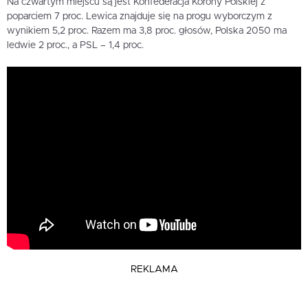
Na czwartym miejscu są jest Konfederacja Korony Polskiej z
poparciem 7 proc. Lewica znajduje się na progu wyborczym z
wynikiem 5,2 proc. Razem ma 3,8 proc. głosów, Polska 2050 ma
ledwie 2 proc., a PSL – 1,4 proc.
REKLAMA