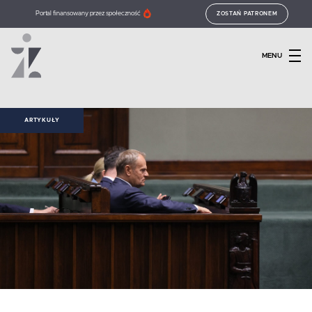
Portal finansowany przez społeczność
ZOSTAŃ PATRONEM
MENU
ARTYKUŁY