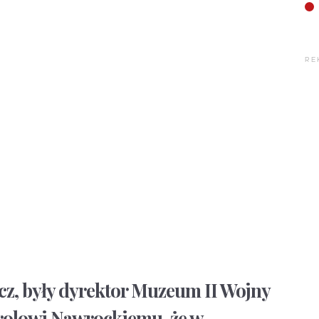
RE
z, były dyrektor Muzeum II Wojny
rolowi Nawrockiemu, że w