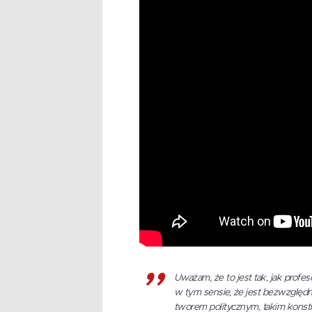
Uważam, że to jest tak, jak profe
w tym sensie, że jest bezwzględny
tworem politycznym, takim konstr