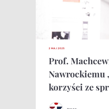
2 MAJ 2025
Prof. Machcew
Nawrockiemu „
korzyści ze sp