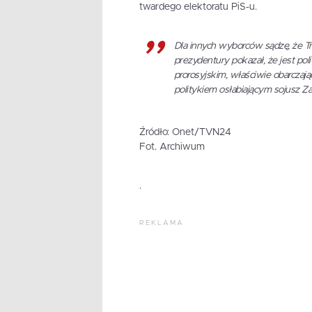
twardego elektoratu PiS-u.
Dla innych wyborców sądzę, że T
prezydentury pokazał, że jest pol
prorosyjskim, właściwie obarczaj
politykiem osłabiającym sojusz Z
Źródło: Onet/TVN24
Fot. Archiwum
.
REKLAMA