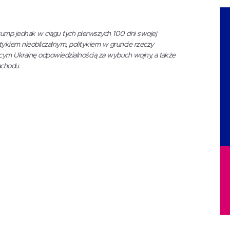
rump jednak w ciągu tych pierwszych 100 dni swojej
itykiem nieobliczalnym, politykiem w gruncie rzeczy
ącym Ukrainę odpowiedzialnością za wybuch wojny, a także
achodu.