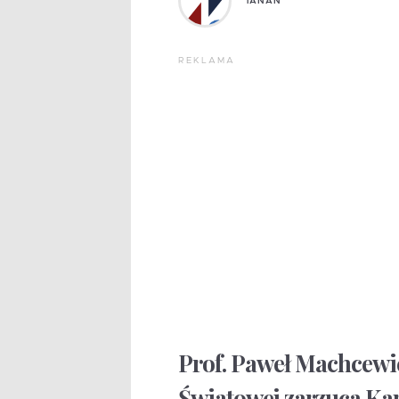
TANAN
REKLAMA
Prof. Paweł Machcewic
Światowej zarzuca Ka