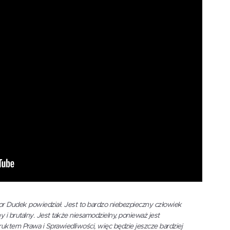
sor Dudek powiedział. Jest to bardzo niebezpieczny człowiek
 i brutalny. Jest także niesamodzielny, ponieważ jest
uktem Prawa i Sprawiedliwości, więc będzie jeszcze bardziej