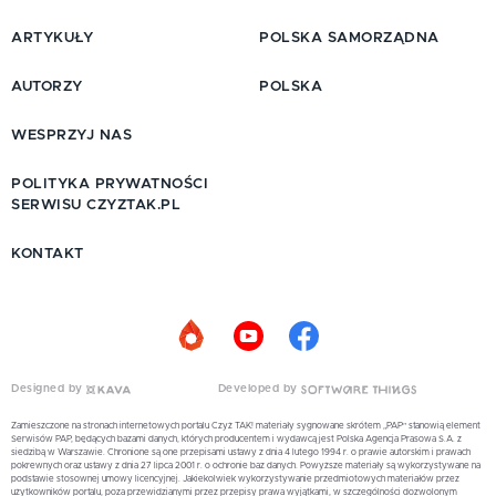
ARTYKUŁY
POLSKA SAMORZĄDNA
AUTORZY
POLSKA
WESPRZYJ NAS
POLITYKA PRYWATNOŚCI
SERWISU CZYZTAK.PL
KONTAKT
Designed by
Developed by
Zamieszczone na stronach internetowych portalu Czyż TAK! materiały sygnowane skrótem „PAP” stanowią element
Serwisów PAP, będących bazami danych, których producentem i wydawcą jest Polska Agencja Prasowa S.A. z
siedzibą w Warszawie. Chronione są one przepisami ustawy z dnia 4 lutego 1994 r. o prawie autorskim i prawach
pokrewnych oraz ustawy z dnia 27 lipca 2001 r. o ochronie baz danych. Powyższe materiały są wykorzystywane na
podstawie stosownej umowy licencyjnej. Jakiekolwiek wykorzystywanie przedmiotowych materiałów przez
użytkowników portalu, poza przewidzianymi przez przepisy prawa wyjątkami, w szczególności dozwolonym