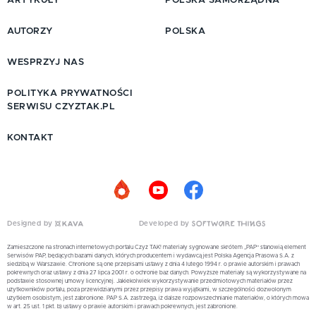
ARTYKUŁY
POLSKA SAMORZĄDNA
AUTORZY
POLSKA
WESPRZYJ NAS
POLITYKA PRYWATNOŚCI
SERWISU CZYZTAK.PL
KONTAKT
Designed by
Developed by
Zamieszczone na stronach internetowych portalu Czyż TAK! materiały sygnowane skrótem „PAP” stanowią element
Serwisów PAP, będących bazami danych, których producentem i wydawcą jest Polska Agencja Prasowa S.A. z
siedzibą w Warszawie. Chronione są one przepisami ustawy z dnia 4 lutego 1994 r. o prawie autorskim i prawach
pokrewnych oraz ustawy z dnia 27 lipca 2001 r. o ochronie baz danych. Powyższe materiały są wykorzystywane na
podstawie stosownej umowy licencyjnej. Jakiekolwiek wykorzystywanie przedmiotowych materiałów przez
użytkowników portalu, poza przewidzianymi przez przepisy prawa wyjątkami, w szczególności dozwolonym
użytkiem osobistym, jest zabronione. PAP S.A. zastrzega, iż dalsze rozpowszechnianie materiałów, o których mowa
w art. 25 ust. 1 pkt. b) ustawy o prawie autorskim i prawach pokrewnych, jest zabronione.