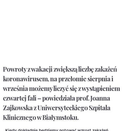
Powroty z wakacji zwiększą liczbę zakażeń
koronawirusem, na przełomie sierpnia i
września możemy liczyć się z wystąpieniem
czwartej fali – powiedziała prof. Joanna
Zajkowska z Uniwersyteckiego Szpitala
Klinicznego w Białymstoku.
„Kiedy dokładnie będziemy notować wzrost zakażeń