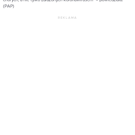
chorych, a nie tylko zarażonych koronawirusem” – powiedziała.
(PAP)
REKLAMA