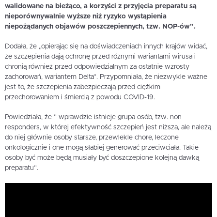
walidowane na bieżąco, a korzyści z przyjęcia preparatu są
nieporównywalnie wyższe niż ryzyko wystąpienia
niepożądanych objawów poszczepiennych, tzw. NOP-ów”.
Dodała, że „opierając się na doświadczeniach innych krajów widać,
że szczepienia dają ochronę przed różnymi wariantami wirusa i
chronią również przed odpowiedzialnym za ostatnie wzrosty
zachorowań, wariantem Delta”. Przypomniała, że niezwykle ważne
jest to, że szczepienia zabezpieczają przed ciężkim
przechorowaniem i śmiercią z powodu COVID-19.
Powiedziała, że ” wprawdzie istnieje grupa osób, tzw. non
responders, w której efektywność szczepień jest niższa, ale należą
do niej głównie osoby starsze, przewlekle chore, leczone
onkologicznie i one mogą słabiej generować przeciwciała. Takie
osoby być może będą musiały być doszczepione kolejną dawką
preparatu”.