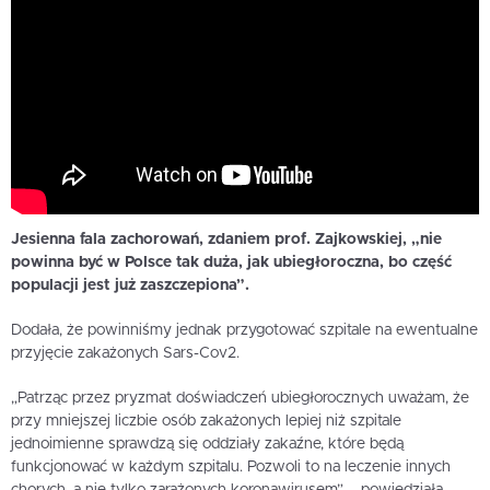
Jesienna fala zachorowań, zdaniem prof. Zajkowskiej, „nie
powinna być w Polsce tak duża, jak ubiegłoroczna, bo część
populacji jest już zaszczepiona”.
Dodała, że powinniśmy jednak przygotować szpitale na ewentualne
przyjęcie zakażonych Sars-Cov2.
„Patrząc przez pryzmat doświadczeń ubiegłorocznych uważam, że
przy mniejszej liczbie osób zakażonych lepiej niż szpitale
jednoimienne sprawdzą się oddziały zakaźne, które będą
funkcjonować w każdym szpitalu. Pozwoli to na leczenie innych