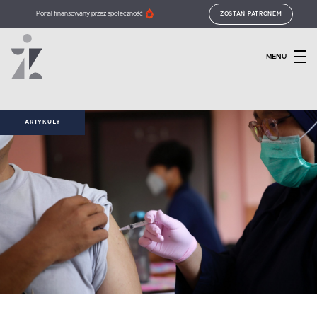
Portal finansowany przez społeczność
ZOSTAŃ PATRONEM
MENU
ARTYKUŁY