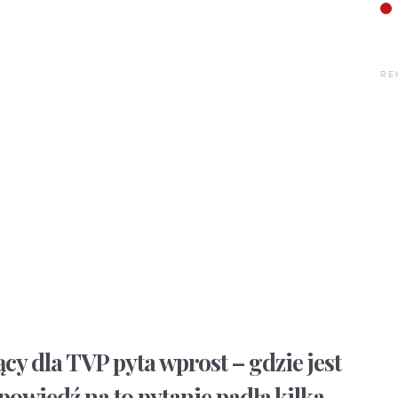
RE
cy dla TVP pyta wprost – gdzie jest
owiedź na to pytanie padła kilka