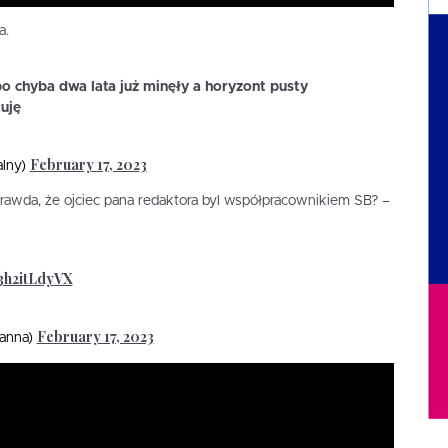
a.
bo chyba dwa lata już minęły a horyzont pusty
uję
February 17, 2023
alny)
 prawda, że ojciec pana redaktora byl współpracownikiem SB? –
/3h2itLdyVX
February 17, 2023
anna)