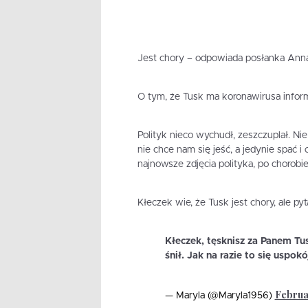
Jest chory – odpowiada posłanka Ann
O tym, że Tusk ma koronawirusa infor
Polityk nieco wychudł, zeszczuplał. Ni
nie chce nam się jeść, a jedynie spać 
najnowsze zdjęcia polityka, po chorobie
Kłeczek wie, że Tusk jest chory, ale pyt
Kłeczek, tęsknisz za Panem Tus
śnił. Jak na razie to się uspokó
Februar
— Maryla (@Maryla1956)