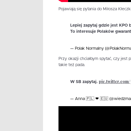
Pojawiają się pytania do Miłosza Kłeczk
Lepiej zapytaj gdzie jest KPO 
To interesuje Polaków gwarant
— Polak Normalny (@PolakNorm
Przy okazji chciałbym spytać, czy jest
takie też pada.
pic.twitter.com
W SB zapytaj.
— Anna 🇵🇱 ❤ 🇪🇺 (@wiedzma