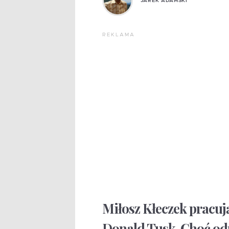
JAREK ADAMSKI
REKLAMA
Miłosz Kłeczek pracują
Donald Tusk. Choć odp