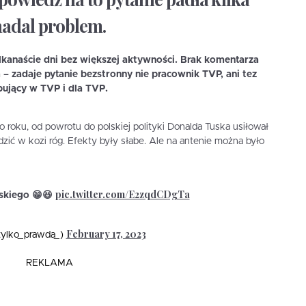
nadal problem.
ilkanaście dni bez większej aktywności. Brak komentarza
– zadaje pytanie bezstronny nie pracownik TVP, ani tez
ujący w TVP i dla TVP.
 roku, od powrotu do polskiej polityki Donalda Tuska usiłował
zić w kozi róg. Efekty były słabe. Ale na antenie można było
pic.twitter.com/E2zqdCDgTa
ńskiego 😁😆
February 17, 2023
tylko_prawda_)
REKLAMA