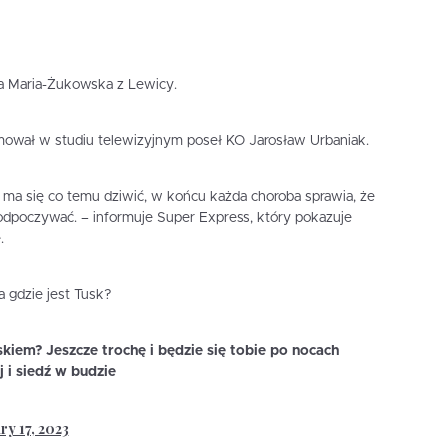
a Maria-Żukowska z Lewicy.
mował w studiu telewizyjnym poseł KO Jarosław Urbaniak.
e ma się co temu dziwić, w końcu każda choroba sprawia, że
i odpoczywać. – informuje Super Express, który pokazuje
.
a gdzie jest Tusk?
kiem? Jeszcze trochę i będzie się tobie po nocach
j i siedź w budzie
y 17, 2023