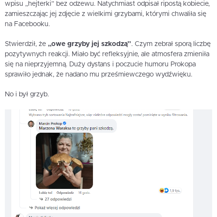
wpisu „hejterki” bez odzewu. Natychmiast odpisał ripostą kobiecie,
zamieszczając jej zdjęcie z wielkimi grzybami, którymi chwaliła się
na Facebooku.
Stwierdził, że
„owe grzyby jej szkodzą”
. Czym zebrał sporą liczbę
pozytywnych reakcji. Miało być refleksyjnie, ale atmosfera zmieniła
się na nieprzyjemną. Duży dystans i poczucie humoru Prokopa
sprawiło jednak, że nadano mu prześmiewczego wydźwięku.
No i był grzyb.