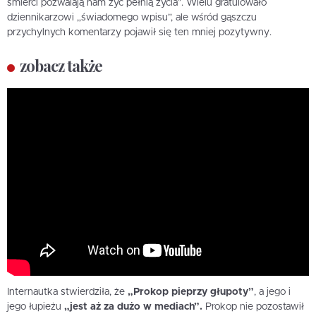
śmierci pozwalają nam żyć pełnią życia”. Wielu gratulowało
dziennikarzowi „świadomego wpisu”, ale wśród gąszczu
przychylnych komentarzy pojawił się ten mniej pozytywny.
zobacz także
Internautka stwierdziła, że
„Prokop pieprzy głupoty”
, a jego i
jego łupieżu
„jest aż za dużo w mediach”.
Prokop nie pozostawił