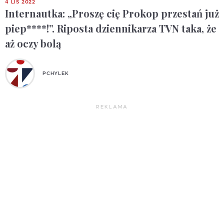
4 LIS 2022
Internautka: „Proszę cię Prokop przestań już
piep****!”. Riposta dziennikarza TVN taka, że
aż oczy bolą
PCHYLEK
REKLAMA