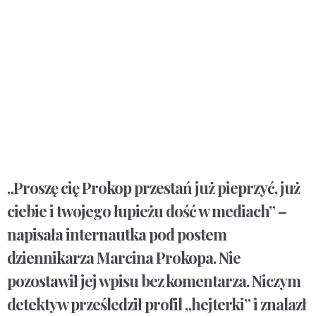
„Proszę cię Prokop przestań już pieprzyć, już
ciebie i twojego łupieżu dość w mediach” –
napisała internautka pod postem
dziennikarza Marcina Prokopa. Nie
pozostawił jej wpisu bez komentarza. Niczym
detektyw prześledził profil „hejterki” i znalazł