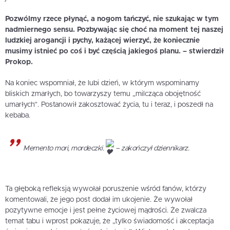
Pozwólmy rzece płynąć, a nogom tańczyć, nie szukając w tym
nadmiernego sensu. Pozbywając się choć na moment tej naszej
ludzkiej arogancji i pychy, każącej wierzyć, że koniecznie
musimy istnieć po coś i być częścią jakiegoś planu. – stwierdził
Prokop.
Na koniec wspomniał, że lubi dzień, w którym wspominamy
bliskich zmarłych, bo towarzyszy temu „milcząca obojętność
umarłych”. Postanowił zakosztować życia, tu i teraz, i poszedł na
kebaba.
Memento mori, mordeczki.
– zakończył dziennikarz.
Ta głęboką refleksją wywołał poruszenie wśród fanów, którzy
komentowali, że jego post dodał im ukojenie. Że wywołał
pozytywne emocje i jest pełne życiowej mądrości. Że zwalcza
temat tabu i wprost pokazuje, że „tylko świadomość i akceptacja