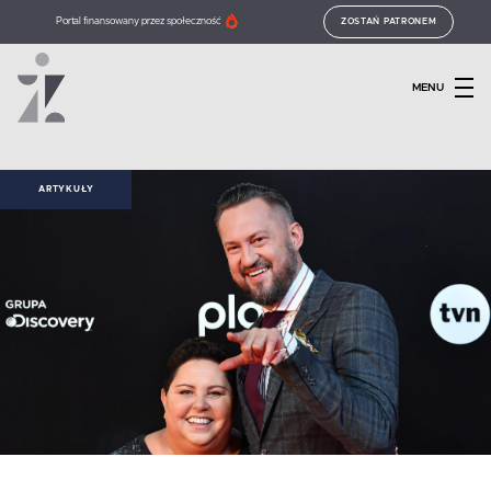
Portal finansowany przez społeczność
ZOSTAŃ PATRONEM
MENU
ARTYKUŁY