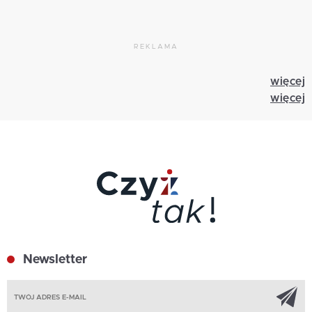
REKLAMA
więcej
więcej
Newsletter
Z