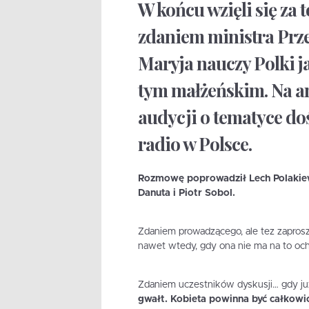
W końcu wzięli się za t
zdaniem ministra Prz
Maryja nauczy Polki ja
tym małżeńskim. Na a
audycji o tematyce doś
radio w Polsce.
Rozmowę poprowadził Lech Polakiewic
Danuta i Piotr Sobol.
Zdaniem prowadzącego, ale tez zapros
nawet wtedy, gdy ona nie ma na to och
Zdaniem uczestników dyskusji… gdy ju
gwałt. Kobieta powinna być całkowic