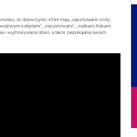
niosku, że dziewczynki, które mają „ugruntowane cnoty
prawdziwymi kobietami”, „męczennicami”, „matkami Polkami
nia i wychowywania dzieci, a także zaspokajania swoich