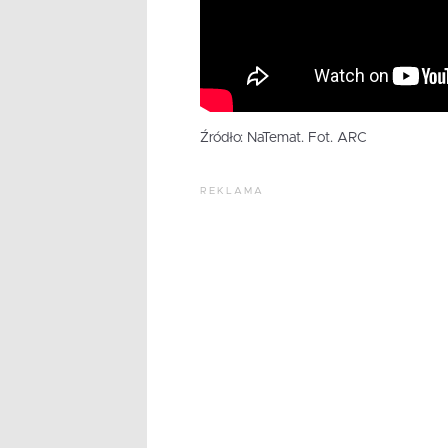
Źródło: NaTemat. Fot. ARC
REKLAMA