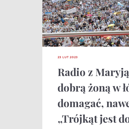
23 LUT 2023
Radio z Maryją 
dobrą żoną w ł
domagać, nawet
„Trójkąt jest 