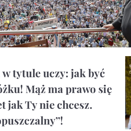
w tytule uczy: jak być
óżku! Mąż ma prawo się
 jak Ty nie chcesz.
dopuszczalny”!