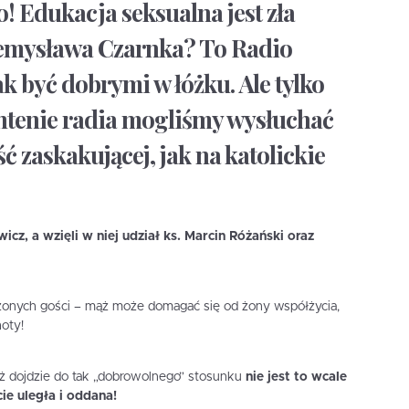
o! Edukacja seksualna jest zła
emysława Czarnka? To Radio
k być dobrymi w łóżku. Ale tylko
ntenie radia mogliśmy wysłuchać
ć zaskakującej, jak na katolickie
z, a wzięli w niej udział ks. Marcin Różański oraz
zonych gości – mąż może domagać się od żony współżycia,
oty!
ż dojdzie do tak „dobrowolnego” stosunku
nie jest to wcale
ie uległa i oddana!