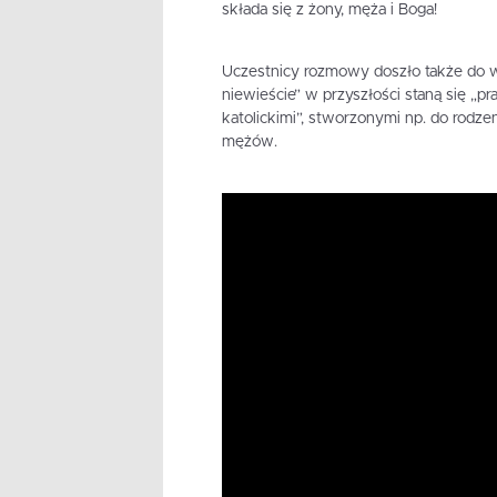
składa się z żony, męża i Boga!
Uczestnicy rozmowy doszło także do w
niewieście” w przyszłości staną się „
katolickimi”, stworzonymi np. do rodze
mężów.