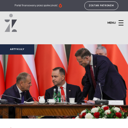
Portal finansowany przez społeczność
ZOSTAŃ PATRONEM
MENU
ARTYKUŁY