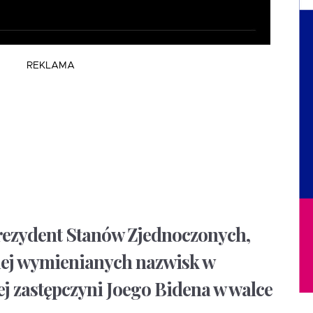
REKLAMA
rezydent Stanów Zjednoczonych,
ciej wymienianych nazwisk w
ej zastępczyni Joego Bidena w walce