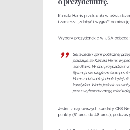
o prezydenturę.
Kamala Harris przekazała w oświadczen
i zamierza „zdobyć i wygrać” nominacj
Wybory prezydenckie w USA odbędą się 
Seria badań opinii publicznej pr
pokazuje, że Kamala Harris wypad
Joe Biden. W obu przypadkach k
Sytuacja nie uległa zmianie po n
Harris radzi sobie jednak lepiej ni
kandydaci. Warto jednak zauważyć
przez wyborców mogą mieć kolejn
Jeden z najnowszych sondaży CBS News
punkty (51 proc. do 48 proc.), podczas