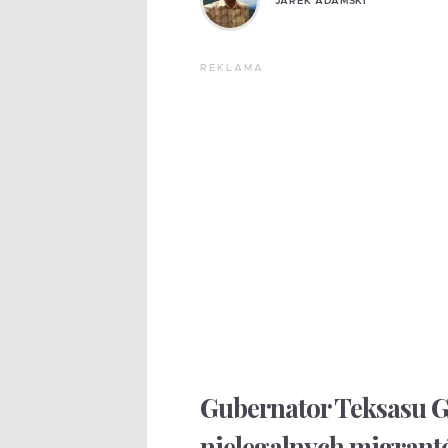
JAREK ADAMSKI
REKLAMA
Gubernator Teksasu Gr
nielegalnych migrant