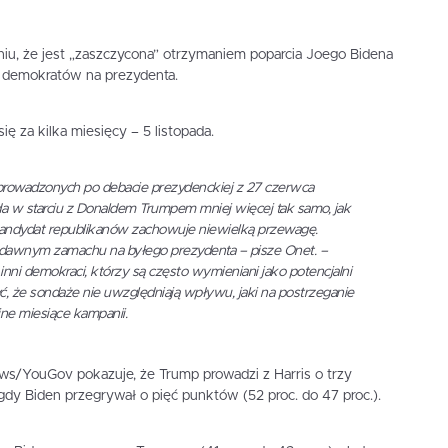
iu, że jest „zaszczycona” otrzymaniem poparcia Joego Bidena
ę demokratów na prezydenta.
za kilka miesięcy – 5 listopada.
zeprowadzonych po debacie prezydenckiej z 27 czerwca
a w starciu z Donaldem Trumpem mniej więcej tak samo, jak
andydat republikanów zachowuje niewielką przewagę.
iedawnym zamachu na byłego prezydenta – pisze Onet. –
ż inni demokraci, którzy są często wymieniani jako potencjalni
, że sondaże nie uwzględniają wpływu, jaki na postrzeganie
e miesiące kampanii.
/YouGov pokazuje, że Trump prowadzi z Harris o trzy
 gdy Biden przegrywał o pięć punktów (52 proc. do 47 proc.).