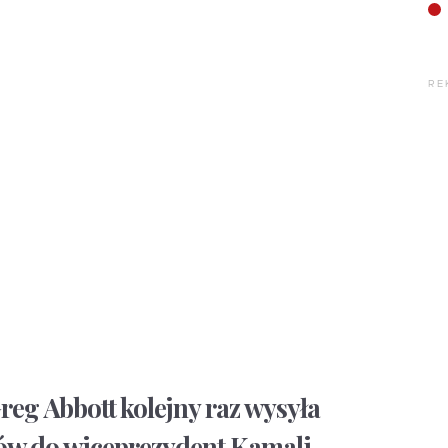
RE
eg Abbott kolejny raz wysyła
ów do wiceprezydent Kamali