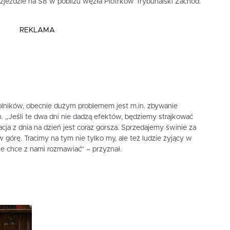
 zjeździe na S8 w pobliżu węzła Piotrków Trybunalski Zachód.
REKLAMA
rolników, obecnie dużym problemem jest m.in. zbywanie
. „Jeśli te dwa dni nie dadzą efektów, będziemy strajkować
cja z dnia na dzień jest coraz gorsza. Sprzedajemy świnie za
w górę. Tracimy na tym nie tylko my, ale też ludzie żyjący w
nie chce z nami rozmawiać” – przyznał.