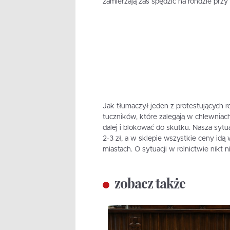
zamierzają zaś spędzić na rondzie przy
Jak tłumaczył jeden z protestujących 
tuczników, które zalegają w chlewniach
dalej i blokować do skutku. Nasza sytua
2-3 zł, a w sklepie wszystkie ceny idą 
miastach. O sytuacji w rolnictwie nikt 
zobacz także