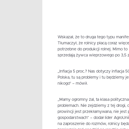
Wskazał, że to druga tego typu manife
Tłumaczył, że rolnicy płacą coraz więc
potrzebne do produkcji rolnej. Mimo t
sprzedają żywca wieprzowego po 3,5 zł
„Inflacja 5 proc.? Nas dotyczy inflacja 
Polska, tu są problemy i tu będziemy j
nikogo” – mówił.
„Mamy ogromny żal, ta klasa polityczn
problemach. Nie zejdziemy z tej drogi, 
prowincji jest przekłamywana, nie jest
gospodarstwach” – dodał lider AgroUnii.
na zaproszenie do rozmów, rolnicy będ