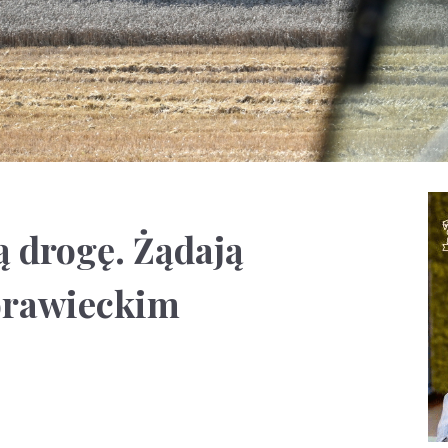
ą drogę. Żądają
orawieckim