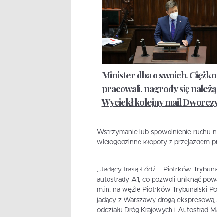
Minister dba o swoich. Ciężko
pracowali, nagrody się należą
Wyciekł kolejny mail Dworcz
Wstrzymanie lub spowolnienie ruchu n
wielogodzinne kłopoty z przejazdem pr
„Jadący trasą Łódź – Piotrków Trybuna
autostrady A1, co pozwoli uniknąć pow
m.in. na węźle Piotrków Trybunalski P
jadący z Warszawy drogą ekspresową S
oddziału Dróg Krajowych i Autostrad Ma