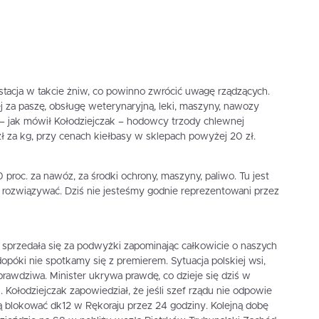
stacja w takcie żniw, co powinno zwrócić uwagę rządzących.
ej za paszę, obsługę weterynaryjną, leki, maszyny, nawozy
o – jak mówił Kołodziejczak – hodowcy trzody chlewnej
 za kg, przy cenach kiełbasy w sklepach powyżej 20 zł.
50 proc. za nawóz, za środki ochrony, maszyny, paliwo. Tu jest
e rozwiązywać. Dziś nie jesteśmy godnie reprezentowani przez
a sprzedała się za podwyżki zapominając całkowicie o naszych
dopóki nie spotkamy się z premierem. Sytuacja polskiej wsi,
 prawdziwa. Minister ukrywa prawdę, co dzieje się dziś w
 Kołodziejczak zapowiedział, że jeśli szef rządu nie odpowie
ą blokować dk12 w Rękoraju przez 24 godziny. Kolejną dobę