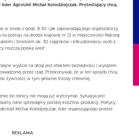
ł lider AgroUnii Michał Kołodziejczak. Protestujący chcą,
ię w środę o godz. 8.30 i jak zapowiadają jego organizatorzy
 na postoju na drodze krajowej nr 12 w miejscowości Rękoraj
skim i Srockiem ok. 30 ciągników i kilkudziesięciu osób z
ycy niszczą polską wieś”.
kolejne wyjście na drogi jest efektem bezradności i wyrazem
prowadzonej przez rząd. Przekonywali, że w ten sposób chcą
ów żywności, w tym głównie trzody chlewnej.
, bo rolnicy nie mogą już wytrzymać. Sytuacja jest
odukty rolne sprzedajmy poniżej kosztów produkcji. Politycy
dkreślił Michał Kołodziejczak, lider organizującego protest
REKLAMA