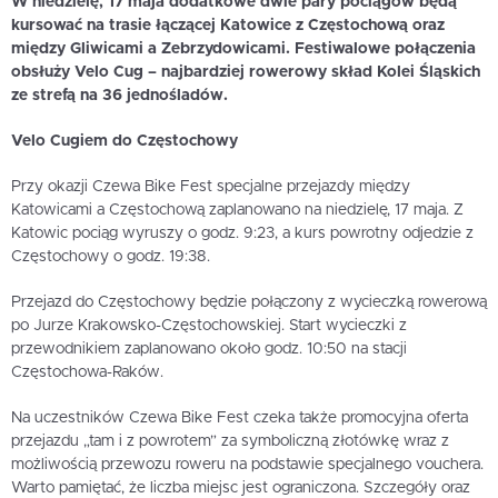
W niedzielę, 17 maja dodatkowe dwie pary pociągów będą
kursować na trasie łączącej Katowice z Częstochową oraz
między Gliwicami a Zebrzydowicami. Festiwalowe połączenia
obsłuży Velo Cug – najbardziej rowerowy skład Kolei Śląskich
ze strefą na 36 jednośladów.
Velo Cugiem do Częstochowy
Przy okazji Czewa Bike Fest specjalne przejazdy między
Katowicami a Częstochową zaplanowano na niedzielę, 17 maja. Z
Katowic pociąg wyruszy o godz. 9:23, a kurs powrotny odjedzie z
Częstochowy o godz. 19:38.
Przejazd do Częstochowy będzie połączony z wycieczką rowerową
po Jurze Krakowsko-Częstochowskiej. Start wycieczki z
przewodnikiem zaplanowano około godz. 10:50 na stacji
Częstochowa-Raków.
Na uczestników Czewa Bike Fest czeka także promocyjna oferta
przejazdu „tam i z powrotem” za symboliczną złotówkę wraz z
możliwością przewozu roweru na podstawie specjalnego vouchera.
Warto pamiętać, że liczba miejsc jest ograniczona. Szczegóły oraz