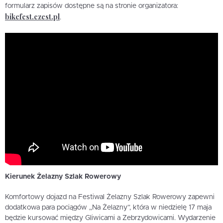
formularz zapisów dostępne są na stronie organizatora:
bikefest.czest.pl
.
Kierunek Żelazny Szlak Rowerowy
Komfortowy dojazd na Festiwal Żelazny Szlak Rowerowy zapewni
dodatkowa para pociągów „Na Żelazny”, która w niedzielę 17 maja
będzie kursować między Gliwicami a Zebrzydowicami. Wydarzenie