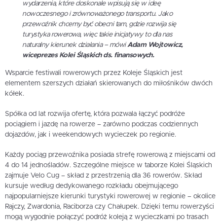
wydarzenia, które doskonale wpisują się w ideę
nowoczesnego i zrównoważonego transportu. Jako
przewoźnik chcemy być obecni tam, gdzie rozwija się
turystyka rowerowa, więc takie inicjatywy to dla nas
naturalny kierunek działania – mówi
Adam Wojtowicz,
wiceprezes Kolei Śląskich ds. finansowych.
Wsparcie festiwali rowerowych przez Koleje Śląskich jest
elementem szerszych działań skierowanych do miłośników dwóch
kółek.
Spółka od lat rozwija ofertę, która pozwala łączyć podróże
pociągiem i jazdę na rowerze – zarówno podczas codziennych
dojazdów, jak i weekendowych wycieczek po regionie.
Każdy pociąg przewoźnika posiada strefę rowerową z miejscami od
4 do 14 jednośladów. Szczególne miejsce w taborze Kolei Śląskich
zajmuje Velo Cug – skład z przestrzenią dla 36 rowerów. Skład
kursuje według dedykowanego rozkładu obejmującego
najpopularniejsze kierunki turystyki rowerowej w regionie – okolice
Rajczy, Zwardonia, Raciborza czy Chałupek. Dzięki temu rowerzyści
mogą wygodnie połączyć podróż koleją z wycieczkami po trasach