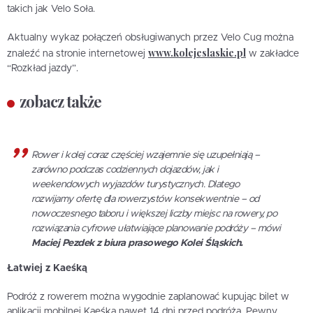
takich jak Velo Soła.
Aktualny wykaz połączeń obsługiwanych przez Velo Cug można
www.kolejeslaskie.pl
znaleźć na stronie internetowej
w zakładce
“Rozkład jazdy”.
zobacz także
Rower i kolej coraz częściej wzajemnie się uzupełniają –
zarówno podczas codziennych dojazdów, jak i
weekendowych wyjazdów turystycznych. Dlatego
rozwijamy ofertę dla rowerzystów konsekwentnie – od
nowoczesnego taboru i większej liczby miejsc na rowery, po
rozwiązania cyfrowe ułatwiające planowanie podróży – mówi
Maciej Pezdek z biura prasowego Kolei Śląskich.
Łatwiej z Kaeśką
Podróż z rowerem można wygodnie zaplanować kupując bilet w
aplikacji mobilnej Kaeśka nawet 14 dni przed podróżą. Pewny