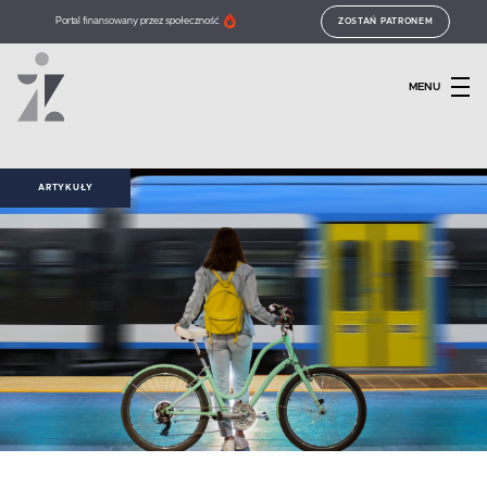
Portal finansowany przez społeczność
ZOSTAŃ PATRONEM
MENU
ARTYKUŁY