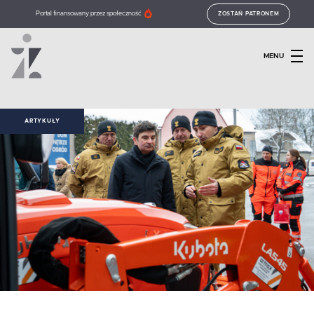
Portal finansowany przez społeczność
ZOSTAŃ PATRONEM
MENU
ARTYKUŁY