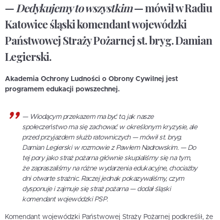
—
Dedykujemy to wszystkim
— mówił w Radiu
Katowice śląski komendant wojewódzki
Państwowej Straży Pożarnej st. bryg. Damian
Legierski.
Akademia Ochrony Ludności o Obrony Cywilnej jest
programem edukacji powszechnej.
—
Wiodącym przekazem ma być to, jak nasze
społeczeństwo ma się zachować w określonym kryzysie, ale
przed przyjazdem służb ratowniczych
— mówił st. bryg.
Damian Legierski w rozmowie z Pawłem Nadrowskim. —
Do
tej pory jako straż pożarna głównie skupialiśmy się na tym,
że zapraszaliśmy na różne wydarzenia edukacyjne, chociażby
dni otwarte strażnic. Raczej jednak pokazywaliśmy, czym
dysponuje i zajmuje się straż pożarna
— dodał śląski
komendant wojewódzki PSP.
Komendant wojewódzki Państwowej Straży Pożarnej podkreślił, że