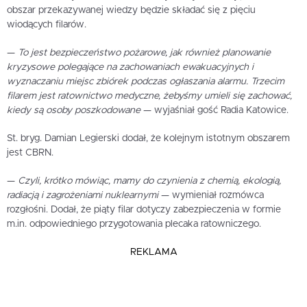
obszar przekazywanej wiedzy będzie składać się z pięciu
wiodących filarów.
—
To jest bezpieczeństwo pożarowe, jak również planowanie
kryzysowe polegające na zachowaniach ewakuacyjnych i
wyznaczaniu miejsc zbiórek podczas ogłaszania alarmu. Trzecim
filarem jest ratownictwo medyczne, żebyśmy umieli się zachować,
kiedy są osoby poszkodowane
— wyjaśniał gość Radia Katowice.
St. bryg. Damian Legierski dodał, że kolejnym istotnym obszarem
jest CBRN.
—
Czyli, krótko mówiąc, mamy do czynienia z chemią, ekologią,
radiacją i zagrożeniami nuklearnymi
— wymieniał rozmówca
rozgłośni. Dodał, że piąty filar dotyczy zabezpieczenia w formie
m.in. odpowiedniego przygotowania plecaka ratowniczego.
REKLAMA