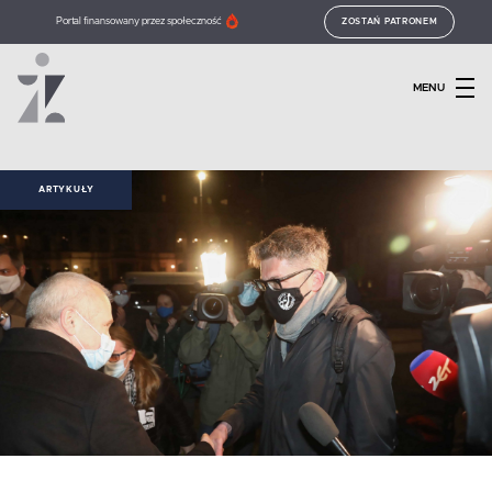
Portal finansowany przez społeczność
ZOSTAŃ PATRONEM
MENU
ARTYKUŁY