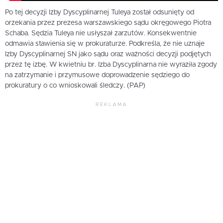
Po tej decyzji Izby Dyscyplinarnej Tuleya został odsunięty od
orzekania przez prezesa warszawskiego sądu okręgowego Piotra
Schaba. Sędzia Tuleya nie usłyszał zarzutów. Konsekwentnie
odmawia stawienia się w prokuraturze. Podkreśla, że nie uznaje
Izby Dyscyplinarnej SN jako sądu oraz ważności decyzji podjętych
przez tę izbę. W kwietniu br. Izba Dyscyplinarna nie wyraziła zgody
na zatrzymanie i przymusowe doprowadzenie sędziego do
prokuratury o co wnioskowali śledczy. (PAP)
REKLAMA