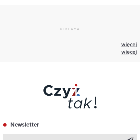
REKLAMA
więcej
więcej
Newsletter
Z