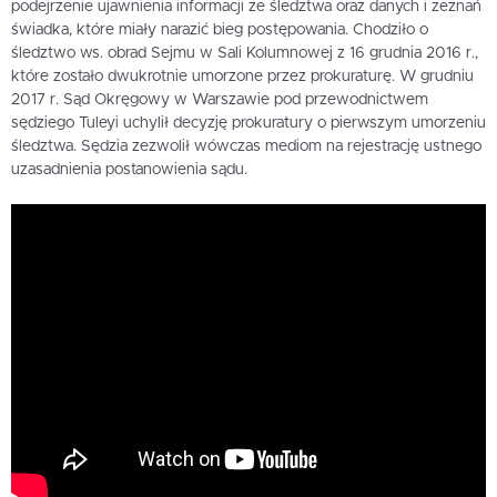
podejrzenie ujawnienia informacji ze śledztwa oraz danych i zeznań
świadka, które miały narazić bieg postępowania. Chodziło o
śledztwo ws. obrad Sejmu w Sali Kolumnowej z 16 grudnia 2016 r.,
które zostało dwukrotnie umorzone przez prokuraturę. W grudniu
2017 r. Sąd Okręgowy w Warszawie pod przewodnictwem
sędziego Tuleyi uchylił decyzję prokuratury o pierwszym umorzeniu
śledztwa. Sędzia zezwolił wówczas mediom na rejestrację ustnego
uzasadnienia postanowienia sądu.