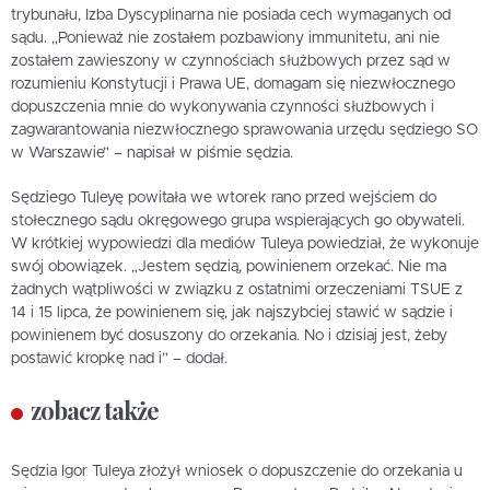
trybunału, Izba Dyscyplinarna nie posiada cech wymaganych od
sądu. „Ponieważ nie zostałem pozbawiony immunitetu, ani nie
zostałem zawieszony w czynnościach służbowych przez sąd w
rozumieniu Konstytucji i Prawa UE, domagam się niezwłocznego
dopuszczenia mnie do wykonywania czynności służbowych i
zagwarantowania niezwłocznego sprawowania urzędu sędziego SO
w Warszawie” – napisał w piśmie sędzia.
Sędziego Tuleyę powitała we wtorek rano przed wejściem do
stołecznego sądu okręgowego grupa wspierających go obywateli.
W krótkiej wypowiedzi dla mediów Tuleya powiedział, że wykonuje
swój obowiązek. „Jestem sędzią, powinienem orzekać. Nie ma
żadnych wątpliwości w związku z ostatnimi orzeczeniami TSUE z
14 i 15 lipca, że powinienem się, jak najszybciej stawić w sądzie i
powinienem być dosuszony do orzekania. No i dzisiaj jest, żeby
postawić kropkę nad i” – dodał.
zobacz także
Sędzia Igor Tuleya złożył wniosek o dopuszczenie do orzekania u