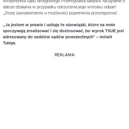
wiceprezesa sądu okręgowego Przemysława Radzika. Na pytanie o
dalsze działania w przypadku odrzucenia jego wniosku odparł:
„Złożę zawiadomienie o możliwości popełnienia przestępstwa”.
„Ja jestem w prawie i usiłuję te obowiązki, które na mnie
spoczywają zrealizować i się dostosować, bo wyrok TSUE jest
adresowany do sędziów sądów powszechnych” – mówił
Tuleya.
REKLAMA