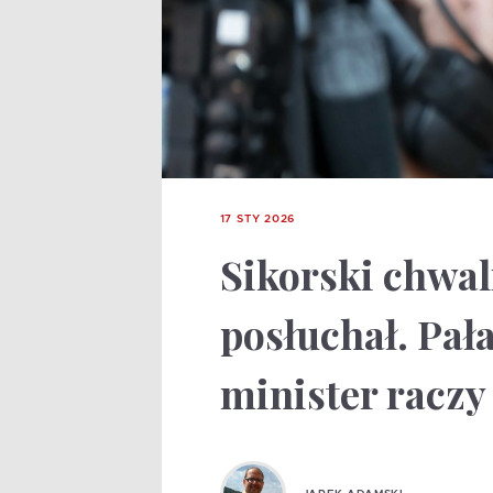
17 STY 2026
Sikorski chwal
posłuchał. Pał
minister raczy