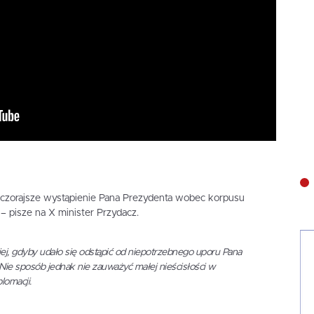
zorajsze wystąpienie Pana Prezydenta wobec korpusu
– pisze na X minister Przydacz.
iej, gdyby udało się odstąpić od niepotrzebnego uporu Pana
 Nie sposób jednak nie zauważyć małej nieścisłości w
lomacji.