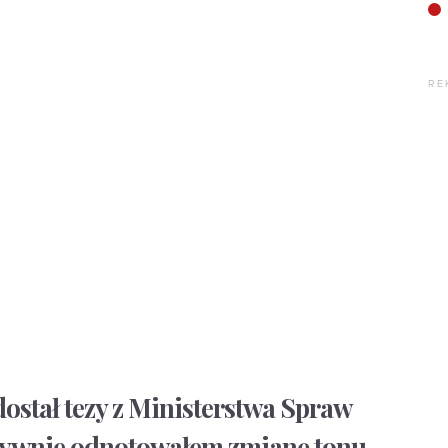
RE
dostał tezy z Ministerstwa Spraw
tywnie odnotowałem zmianę tonu