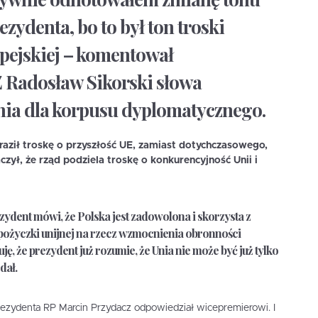
ydenta, bo to był ton troski
opejskiej – komentował
 Radosław Sikorski słowa
nia dla korpusu dyplomatycznego.
yraził troskę o przyszłość UE, zamiast dotychczasowego,
zył, że rząd podziela troskę o konkurencyjność Unii i
zydent mówi, że Polska jest zadowolona i skorzysta z
pożyczki unijnej na rzecz wzmocnienia obronności
ję, że prezydent już rozumie, że Unia nie może być już tylko
dał.
rezydenta RP Marcin Przydacz odpowiedział wicepremierowi. I