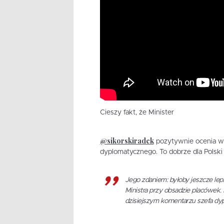
Cieszy fakt, że Minister
@sikorskiradek
pozytywnie ocenia wc
dyplomatycznego. To dobrze dla Polski 
Jego zdaniem: byłoby jeszcze lep
Ministra przy obsadzie placówek.
dzisiejszym komentarzu szefa dyp