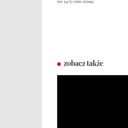
nie są to miłe słowa.
zobacz także