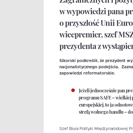
w wypowiedzi pana prez
o przyszłość Unii Eur
wicepremier, szef MSZ
prezydenta z wystąpie
Sikorski podkreślił, że prezydent w
nacjonalistycznego podejścia. Zaznac
zapowiedzi reformatorskie.
Jeżeli jednocześnie pan pre
programu SAFE – wielkiej 
europejskiej, to ja odnotowu
strefą wolnego handlu – do
Szef Biura Polityki Międzynarodowej P