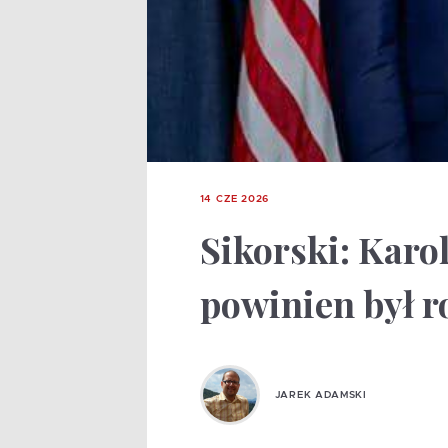
14 CZE 2026
Sikorski: Karo
powinien był r
JAREK ADAMSKI