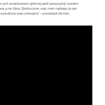
m, jest wiceprezesem głównej partii opozycyjnej i posłem.
a, a nie Stany Zjednoczone, więc mam nadzieję, że pan
ę wyłudzoną wizę unieważnić – powiedział Sikorski.