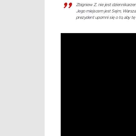
Zbigniew Z. nie jest dziennikarze
Jego miejscem jest Sejm, Warszaw
prezydent upomni się o to, aby t