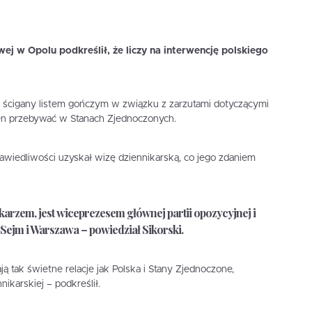
ej w Opolu podkreślił, że liczy na interwencję polskiego
o, ścigany listem gończym w związku z zarzutami dotyczącymi
en przebywać w Stanach Zjednoczonych.
prawiedliwości uzyskał wizę dziennikarską, co jego zdaniem
ikarzem, jest wiceprezesem głównej partii opozycyjnej i
 Sejm i Warszawa – powiedział Sikorski.
ją tak świetne relacje jak Polska i Stany Zjednoczone,
ikarskiej – podkreślił.