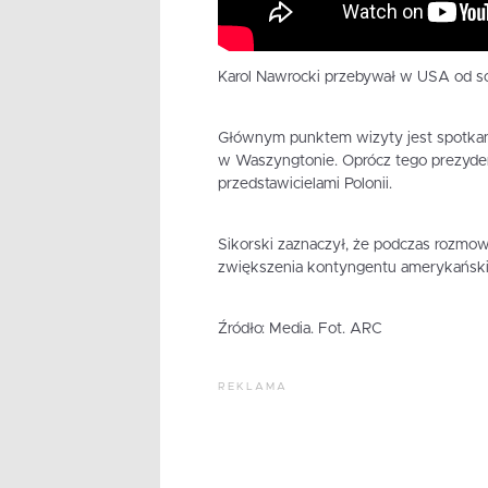
Karol Nawrocki przebywał w USA od s
Głównym punktem wizyty jest spotkan
w Waszyngtonie. Oprócz tego prezydent
przedstawicielami Polonii.
Sikorski zaznaczył, że podczas rozmo
zwiększenia kontyngentu amerykańskic
Źródło: Media. Fot. ARC
REKLAMA