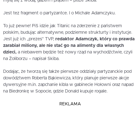
mylą się z wodą, gazem i prądem – pisze Skiba.
Jest tez fragment o partyzantce. I o Michale Adamczyku.
To już pewne! PiS idzie jak Titanic na zderzenie z państwem
polskim, budując alternatywne, podziemne strukturty i instytucje.
Jest już ich „prezes” TVP,
redaktor Adamczyk, który co prawda
zarabiał miliony, ale nie stać go na alimenty dla własnych
dzieci,
a niebawem będzie też nowy rząd na wychodźctwie, czyli
na Żoliborzu – napisał Skiba.
Dodając, że tworzą się także pierwsze oddziały partyzanckie pod
dowództwem Roberta Bąkiewicza, który planuje pierwsze akcje
dywersyjne m.in. zapchanie kibla w gabinecie Hołowni oraz napad
na Biedronkę w Sopocie, gdzie Donald kupuje rogale.
REKLAMA