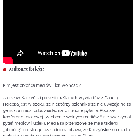
zobacz także
Kim jest obrońca mediów i ich wolności?
Jarosław Kaczyński po serii maślanych wywiadów z Danutą
Holecką jest w szoku, że niektórzy dziennikarze nie uważają go za
geniusza i musi odpowiadać na ich trudne pytania. Podczas
konferencji prasowej „w obronie wolnych mediów ” nie wytrzymał
pytań mediów i uciekł. Media są przerażone, że mają takiego
„obrońcę”, bo istnieje uzasadniona obawa, że Kaczyńskiemu media