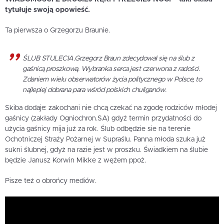
tytułuje swoją opowieść.
Ta pierwsza o Grzegorzu Braunie.
ŚLUB STULECIA.Grzegorz Braun zdecydował się na ślub z
gaśnicą proszkową. Wybranka serca jest czerwona z radości.
Zdaniem wielu obserwatorów życia politycznego w Polsce, to
najlepiej dobrana para wśród polskich chuliganów.
Skiba dodaje: zakochani nie chcą czekać na zgodę rodziców młodej
gaśnicy (zakłady Ogniochron.SA) gdyż termin przydatności do
użycia gaśnicy mija już za rok. Ślub odbędzie sie na terenie
Ochotniczej Straży Pożarnej w Supraślu. Panna młoda szuka już
sukni ślubnej, gdyż na razie jest w proszku. Świadkiem na ślubie
będzie Janusz Korwin Mikke z wężem ppoż.
Pisze też o obrońcy mediów.