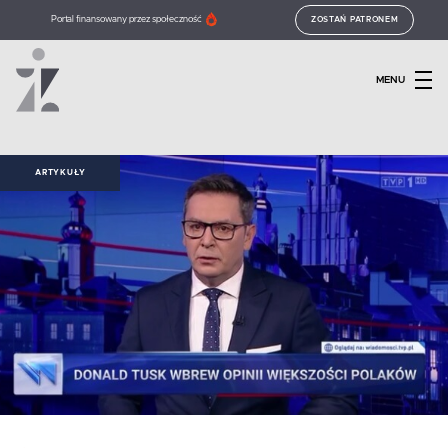
Portal finansowany przez społeczność
ZOSTAŃ PATRONEM
MENU
ARTYKUŁY