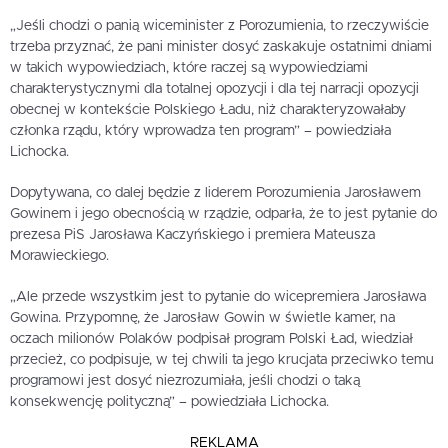
„Jeśli chodzi o panią wiceminister z Porozumienia, to rzeczywiście
trzeba przyznać, że pani minister dosyć zaskakuje ostatnimi dniami
w takich wypowiedziach, które raczej są wypowiedziami
charakterystycznymi dla totalnej opozycji i dla tej narracji opozycji
obecnej w kontekście Polskiego Ładu, niż charakteryzowałaby
członka rządu, który wprowadza ten program” – powiedziała
Lichocka.
Dopytywana, co dalej będzie z liderem Porozumienia Jarosławem
Gowinem i jego obecnością w rządzie, odparła, że to jest pytanie do
prezesa PiS Jarosława Kaczyńskiego i premiera Mateusza
Morawieckiego.
„Ale przede wszystkim jest to pytanie do wicepremiera Jarosława
Gowina. Przypomnę, że Jarosław Gowin w świetle kamer, na
oczach milionów Polaków podpisał program Polski Ład, wiedział
przecież, co podpisuje, w tej chwili ta jego krucjata przeciwko temu
programowi jest dosyć niezrozumiała, jeśli chodzi o taką
konsekwencję polityczną” – powiedziała Lichocka.
REKLAMA