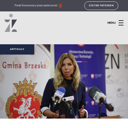
Portal finansowany przez społeczność
ZOSTAŃ PATRONEM
MENU
ARTYKUŁY