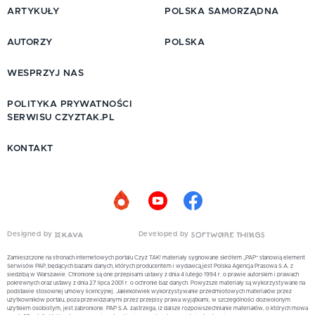
ARTYKUŁY
POLSKA SAMORZĄDNA
AUTORZY
POLSKA
WESPRZYJ NAS
POLITYKA PRYWATNOŚCI
SERWISU CZYZTAK.PL
KONTAKT
Designed by
Developed by
Zamieszczone na stronach internetowych portalu Czyż TAK! materiały sygnowane skrótem „PAP” stanowią element
Serwisów PAP, będących bazami danych, których producentem i wydawcą jest Polska Agencja Prasowa S.A. z
siedzibą w Warszawie. Chronione są one przepisami ustawy z dnia 4 lutego 1994 r. o prawie autorskim i prawach
pokrewnych oraz ustawy z dnia 27 lipca 2001 r. o ochronie baz danych. Powyższe materiały są wykorzystywane na
podstawie stosownej umowy licencyjnej. Jakiekolwiek wykorzystywanie przedmiotowych materiałów przez
użytkowników portalu, poza przewidzianymi przez przepisy prawa wyjątkami, w szczególności dozwolonym
użytkiem osobistym, jest zabronione. PAP S.A. zastrzega, iż dalsze rozpowszechnianie materiałów, o których mowa