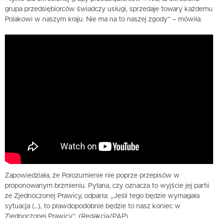
grupa przedsiębiorców świadczy usługi, sprzedaje towary każdemu
Polakowi w naszym kraju. Nie ma na to naszej zgody” – mówiła.
Zapowiedziała, że Porozumienie nie poprze przepisów w
proponowanym brzmieniu. Pytana, czy oznacza to wyjście jej partii
ze Zjednoczonej Prawicy, odparła: „Jeśli tego będzie wymagała
sytuacja (…), to prawdopodobnie będzie to nasz koniec w
Zjednoczonej Prawicy”. (Redakcja/PAP)