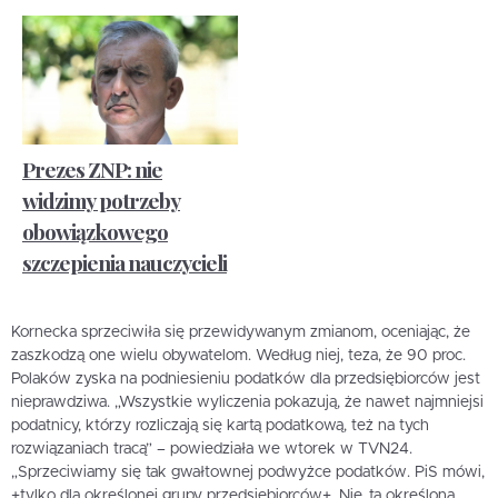
Prezes ZNP: nie
widzimy potrzeby
obowiązkowego
szczepienia nauczycieli
Kornecka sprzeciwiła się przewidywanym zmianom, oceniając, że
zaszkodzą one wielu obywatelom. Według niej, teza, że 90 proc.
Polaków zyska na podniesieniu podatków dla przedsiębiorców jest
nieprawdziwa. „Wszystkie wyliczenia pokazują, że nawet najmniejsi
podatnicy, którzy rozliczają się kartą podatkową, też na tych
rozwiązaniach tracą” – powiedziała we wtorek w TVN24.
„Sprzeciwiamy się tak gwałtownej podwyżce podatków. PiS mówi,
+tylko dla określonej grupy przedsiębiorców+. Nie, ta określona