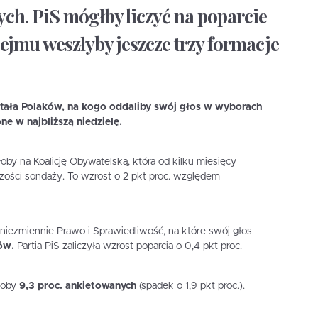
ych. PiS mógłby liczyć na poparcie
ejmu weszłyby jeszcze trzy formacje
ała Polaków, na kogo oddaliby swój głos w wyborach
e w najbliższą niedzielę.
by na Koalicję Obywatelską, która od kilku miesięcy
zości sondaży. To wzrost o 2 pkt proc. względem
e niezmiennie Prawo i Sprawiedliwość, na które swój głos
tów.
Partia PiS zaliczyła wzrost poparcia o 0,4 pkt proc.
łoby
9,3 proc. ankietowanych
(spadek o 1,9 pkt proc.).