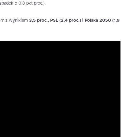
(spadek o 0,8 pkt proc.).
zem z wynikiem
3,5 proc., PSL (2,4 proc.) i Polska 2050 (1,9