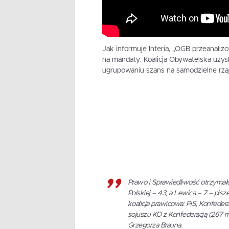
Jak informuje Interia, „OGB przeanal
na mandaty. Koalicja Obywatelska uzysk
ugrupowaniu szans na samodzielne rzą
Prawo i Sprawiedliwość otrzymało
Polskiej – 43, a Lewica – 7 – pisz
koalicja prawicowa: PiS, Konfede
sojuszu KO z Konfederacją (267 ma
Grzegorza Brauna.