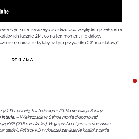
izowała wyniki najnowszego sondażu pod względem przełożenia
ałaby ich łącznie 214, co na ten moment nie dałoby
dzenie (konieczne byłoby w tym przypadku 231 mandatów)”.
REKLAMA
by 143 mandaty, Konfederacja – 53, Konfederacja Korony
e
Interia.
– Większością w Sejmie mogła dysponować
racja, KPP (239 mandatów). W grę wchodzi jeszcze scenariusz
ndatów). Politycy KO wykluczali zawiązanie koalicji z partią