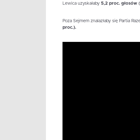
Lewica uzyskałaby
5,2 proc. głosów
Poza Sejmem znalazłaby się Partia Ra
proc.).