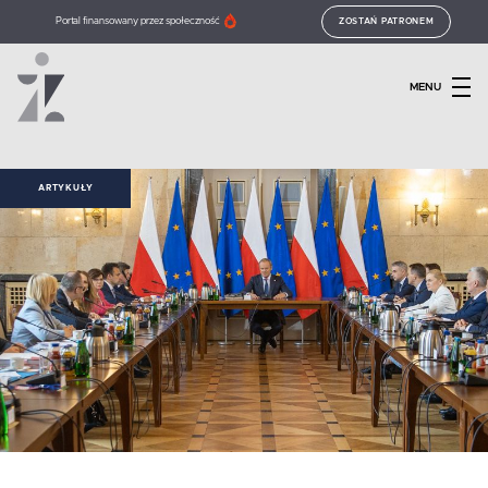
Portal finansowany przez społeczność
ZOSTAŃ PATRONEM
MENU
ARTYKUŁY