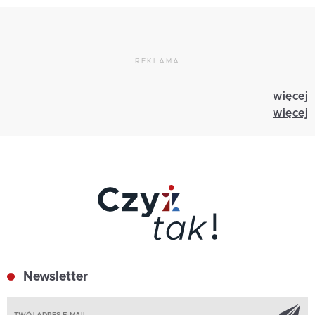
REKLAMA
więcej
więcej
Newsletter
Z