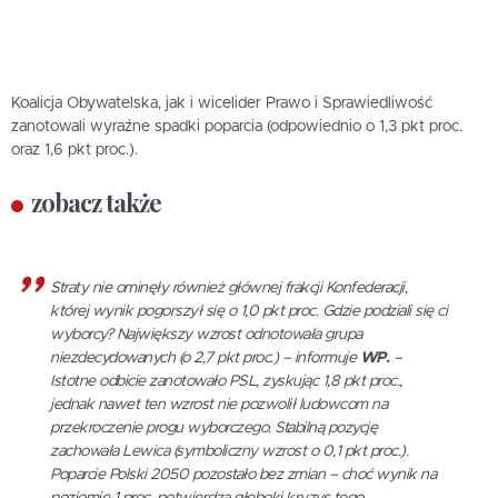
Koalicja Obywatelska, jak i wicelider Prawo i Sprawiedliwość
zanotowali wyraźne spadki poparcia (odpowiednio o 1,3 pkt proc.
oraz 1,6 pkt proc.).
zobacz także
Straty nie ominęły również głównej frakcji Konfederacji,
której wynik pogorszył się o 1,0 pkt proc. Gdzie podziali się ci
wyborcy? Największy wzrost odnotowała grupa
niezdecydowanych (o 2,7 pkt proc.) – informuje
WP.
–
Istotne odbicie zanotowało PSL, zyskując 1,8 pkt proc.,
jednak nawet ten wzrost nie pozwolił ludowcom na
przekroczenie progu wyborczego. Stabilną pozycję
zachowała Lewica (symboliczny wzrost o 0,1 pkt proc.).
Poparcie Polski 2050 pozostało bez zmian – choć wynik na