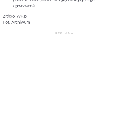
poziomie 1 proc. potwierdza głęboki kryzys tego
ugrupowania.
Źródło: WP.pl
Fot. Archiwum
REKLAMA