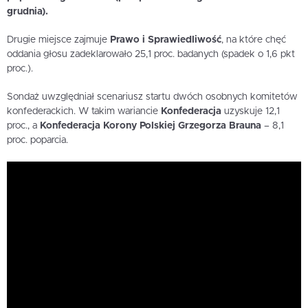
grudnia).
Drugie miejsce zajmuje
Prawo i Sprawiedliwość
, na które chęć
oddania głosu zadeklarowało 25,1 proc. badanych (spadek o 1,6 pkt
proc.).
Sondaż uwzględniał scenariusz startu dwóch osobnych komitetów
konfederackich. W takim wariancie
Konfederacja
uzyskuje 12,1
proc., a
Konfederacja Korony Polskiej Grzegorza Brauna
– 8,1
proc. poparcia.