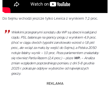
Do Sejmu wchodzi jeszcze tylko Lewica z wynikiem 7,2 proc.
Wielkimi przegranymi sondażu dla WP są obecni koalicjanci
rządu. PSL balansuje na granicy progu z wynikiem 4,9 proc.
(choć w ciągu dwóch tygodni zanotowało wzrost o 1,8 pkt
proc., ale wciąż za mało, by wejść do Sejmu), a Polska 2050
notuje fatalny wynik – 1,0 proc. Poza parlamentem znalazłaby
się również Partia Razem (2,4 proc.) – pisze
WP.
– Analiza
zmian względem poprzedniego pomiaru z dni 5-8 grudnia
2025 r. pokazuje odpływ wyborców od największych
graczy.
REKLAMA