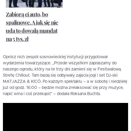
Zabiorą ci auto, bo
spalinowe. A jak się nie
uda to dowalą mandat
na 5 tys. zł
Oprócz nich zespół sosnowieckiej instytucji przygotował
wydarzenia towarzyszące. „Przede wszystkim zapraszamy do
naszego ogrodu, który na te trzy dni zamieni się w Festiwalową
Strefę Chillout. Tam będą się odbywały zajęcia jogi i set DJ-ski
MATJAZZA & KICÓ. Po każdym spektaklu – a w sobotę i niedzielę
już od godz. 16:00 – będzie można zrelaksować się przy muzyce,
napić wina i coś przekąsić” – dodała Roksana Buchta.