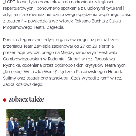
„LGPT to nie tylko dobra okazja do nadrobienia zaległości
repertuarowych i ponownego spotkania z ulubionymi tytułami i
artystami, ale również nietuzinkowego spędzenia wspólnego czasu
z teatrem” – powiedziała we wtorek Roksana Buchta z Działu
Programowego Teatru Zagłębia.
Podczas tegorocznej edycji organizowanego już po raz trzeci
przeglądu Teatr Zagłębia zaplanował od 27 do 29 sierpnia
prezentacje wyróżnionego na Międzynarodowym Festiwalu
Gombrowiczowskim w Radomiu „Ślubu” w reż. Radosława
Rychcika, docenianą przez ogólnopolskich krytyków teatralnych
„Komedię. Wujaszka Wanię” Jędrzeja Piaskowskiego i Huberta
Sulimy oraz teatralnego stand-upu „Czas wypadł z ram” w reż.
Jacka Kozłowskiego.
zobacz także