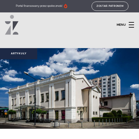
Portal finansowany przez społeczność
ZOSTAŃ PATRONEM
MENU
ARTYKUŁY