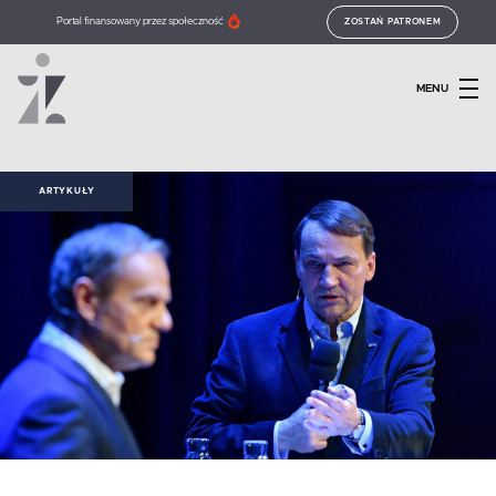
Portal finansowany przez społeczność
ZOSTAŃ PATRONEM
MENU
ARTYKUŁY