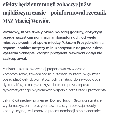
efekty będziemy mogli zobaczyć już w
najbliższym czasie – poinformował rzecznik
MSZ Maciej Wewiór.
Rozmowy, które trwały około półtorej godziny, dotyczyły
przede wszystkim
nominacji ambasadorskich
, od wielu
miesięcy przedmiot sporu między Pałacem Prezydenckim a
rządem. Konflikt dotyczy m.in. kandydatur
Bogdana Klicha
i
Ryszarda Schnepfa
, których prezydent Nawrocki dotąd nie
zaakceptował.
Minister Sikorski wcześniej proponował rozwiązania
kompromisowe, zakładające m.in. zasadę, w której większość
obsad placówek dyplomatycznych trafiałaby do zawodowych
dyplomatów, a mniejsza część do osób spoza korpusu
dyplomatycznego, wybieranych wspólnie przez rząd i prezydenta.
Jak mówił niedawno premier Donald Tusk – Sikorski starał się
wytłumaczyć panu prezydentowi, na czym polegają reguły
konstytucyjne, jeśli chodzi o proces nominacji ambasadorskich.