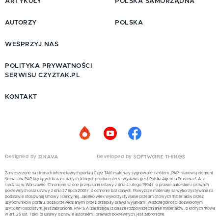
ARTYKUŁY
POLSKA SAMORZĄDNA
AUTORZY
POLSKA
WESPRZYJ NAS
POLITYKA PRYWATNOŚCI
SERWISU CZYZTAK.PL
KONTAKT
Designed by
Developed by
Zamieszczone na stronach internetowych portalu Czyż TAK! materiały sygnowane skrótem „PAP” stanowią element
Serwisów PAP, będących bazami danych, których producentem i wydawcą jest Polska Agencja Prasowa S.A. z
siedzibą w Warszawie. Chronione są one przepisami ustawy z dnia 4 lutego 1994 r. o prawie autorskim i prawach
pokrewnych oraz ustawy z dnia 27 lipca 2001 r. o ochronie baz danych. Powyższe materiały są wykorzystywane na
podstawie stosownej umowy licencyjnej. Jakiekolwiek wykorzystywanie przedmiotowych materiałów przez
użytkowników portalu, poza przewidzianymi przez przepisy prawa wyjątkami, w szczególności dozwolonym
użytkiem osobistym, jest zabronione. PAP S.A. zastrzega, iż dalsze rozpowszechnianie materiałów, o których mowa
w art. 25 ust. 1 pkt. b) ustawy o prawie autorskim i prawach pokrewnych, jest zabronione.