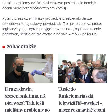
Suski. „Będziemy dzisiaj mieli ciekawe posiedzenie komisji” –
ocenił Suski przed posiedzeniem komisji.
Pytany przez dziennikarzy, jak będzie przebiegało dalsze
procedowanie tej ustawy, powiedział: „Tak, jak przebiega proces
legislacyjny. (…) Będzie przyjęcie ewentualne, bądź odrzucenie
poprawek, będzie drugie czytanie na sali” – mówił poseł PiS.
zobacz także
Druga dawka
Tusk: do
szczepionki inna, niż
funkcjonariuszki
pierwsza? Tak, jeśli
telewizji PiS-owskiej –
mieliśmy problemy po
mogę rozmawiać z pani