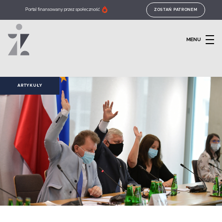
Portal finansowany przez społeczność
ZOSTAŃ PATRONEM
MENU
ARTYKUŁY