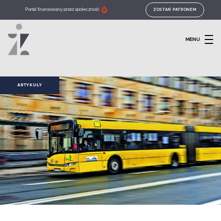
Portal finansowany przez społeczność
ZOSTAŃ PATRONEM
MENU
ARTYKUŁY