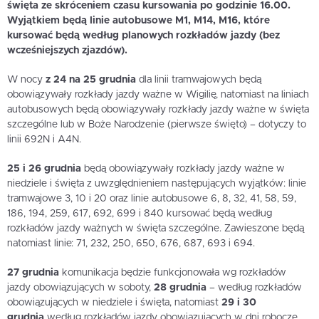
święta ze skróceniem czasu kursowania po godzinie 16.00.
Wyjątkiem będą linie autobusowe M1, M14, M16, które
kursować będą według planowych rozkładów jazdy (bez
wcześniejszych zjazdów).
W nocy
z 24 na 25 grudnia
dla linii tramwajowych będą
obowiązywały rozkłady jazdy ważne w Wigilię, natomiast na liniach
autobusowych będą obowiązywały rozkłady jazdy ważne w święta
szczególne lub w Boże Narodzenie (pierwsze święto) – dotyczy to
linii 692N i A4N.
25 i 26 grudnia
będą obowiązywały rozkłady jazdy ważne w
niedziele i święta z uwzględnieniem następujących wyjątków: linie
tramwajowe 3, 10 i 20 oraz linie autobusowe 6, 8, 32, 41, 58, 59,
186, 194, 259, 617, 692, 699 i 840 kursować będą według
rozkładów jazdy ważnych w święta szczególne. Zawieszone będą
natomiast linie: 71, 232, 250, 650, 676, 687, 693 i 694.
27 grudnia
komunikacja będzie funkcjonowała wg rozkładów
jazdy obowiązujących w soboty,
28 grudnia
– według rozkładów
obowiązujących w niedziele i święta, natomiast
29 i 30
grudnia
według rozkładów jazdy obowiązujących w dni robocze