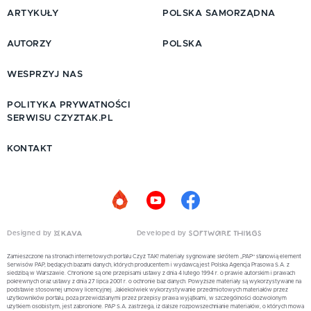
ARTYKUŁY
POLSKA SAMORZĄDNA
AUTORZY
POLSKA
WESPRZYJ NAS
POLITYKA PRYWATNOŚCI
SERWISU CZYZTAK.PL
KONTAKT
Designed by
Developed by
Zamieszczone na stronach internetowych portalu Czyż TAK! materiały sygnowane skrótem „PAP” stanowią element
Serwisów PAP, będących bazami danych, których producentem i wydawcą jest Polska Agencja Prasowa S.A. z
siedzibą w Warszawie. Chronione są one przepisami ustawy z dnia 4 lutego 1994 r. o prawie autorskim i prawach
pokrewnych oraz ustawy z dnia 27 lipca 2001 r. o ochronie baz danych. Powyższe materiały są wykorzystywane na
podstawie stosownej umowy licencyjnej. Jakiekolwiek wykorzystywanie przedmiotowych materiałów przez
użytkowników portalu, poza przewidzianymi przez przepisy prawa wyjątkami, w szczególności dozwolonym
użytkiem osobistym, jest zabronione. PAP S.A. zastrzega, iż dalsze rozpowszechnianie materiałów, o których mowa