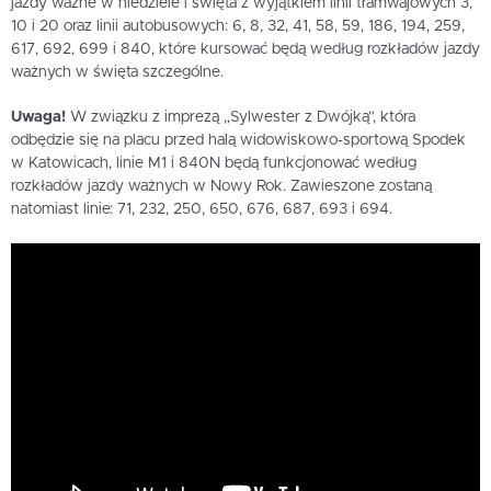
jazdy ważne w niedziele i święta z wyjątkiem linii tramwajowych 3,
10 i 20 oraz linii autobusowych: 6, 8, 32, 41, 58, 59, 186, 194, 259,
617, 692, 699 i 840, które kursować będą według rozkładów jazdy
ważnych w święta szczególne.
Uwaga!
W związku z imprezą „Sylwester z Dwójką”, która
odbędzie się na placu przed halą widowiskowo-sportową Spodek
w Katowicach, linie M1 i 840N będą funkcjonować według
rozkładów jazdy ważnych w Nowy Rok. Zawieszone zostaną
natomiast linie: 71, 232, 250, 650, 676, 687, 693 i 694.