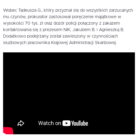
Wobec Tadeusza G., który przyznał się do wszystkich zarzucanych
mu czynów, prokurator zastosował poręczenie majątkowe w
wysokości 70 tys. zł oraz dozór policji połączony z zakazem
kontaktowania się z prezesem NIK, Jakubem B. i Agnieszką B.
Dodatkowo podejrzany został zawieszony w czynnościach
służbowych pracownika Krajowej Administracji Skarbowej.