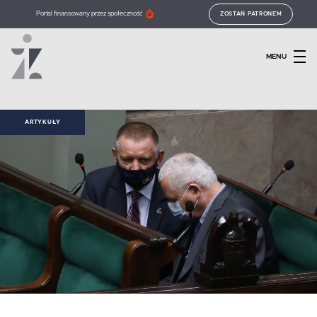
Portal finansowany przez społeczność
ZOSTAŃ PATRONEM
MENU
ARTYKUŁY