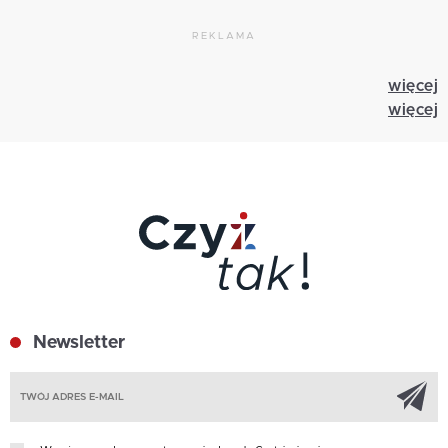
REKLAMA
więcej
więcej
Newsletter
Z