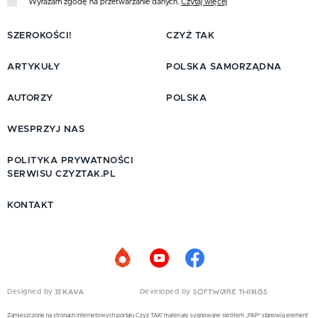
Wyrażam zgodę na przetwarzanie danych.
Czytaj więcej
SZEROKOŚCI!
CZYŻ TAK
ARTYKUŁY
POLSKA SAMORZĄDNA
AUTORZY
POLSKA
WESPRZYJ NAS
POLITYKA PRYWATNOŚCI
SERWISU CZYZTAK.PL
KONTAKT
Designed by
Developed by
Zamieszczone na stronach internetowych portalu Czyż TAK! materiały sygnowane skrótem „PAP” stanowią element