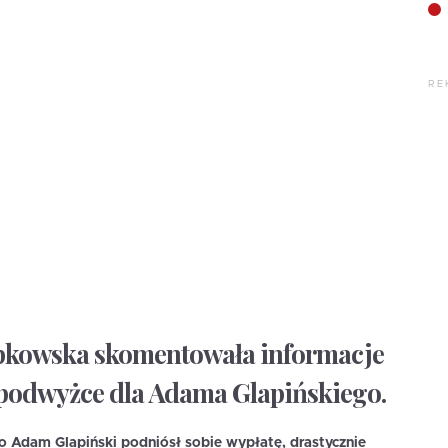
RE
pkowska skomentowała informacje
 podwyżce dla Adama Glapińskiego.
 Adam Glapiński podniósł sobie wypłatę, drastycznie