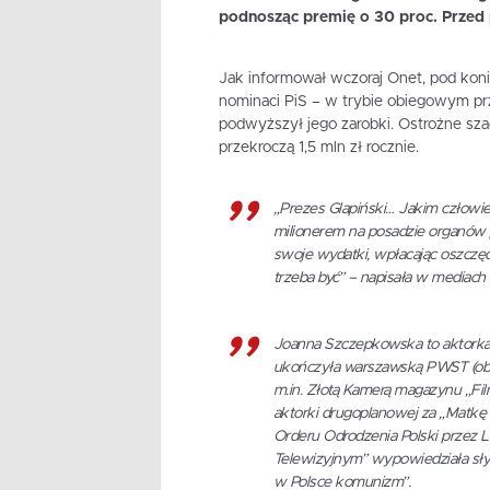
podnosząc premię o 30 proc. Przed 
Jak informował wczoraj Onet, pod koni
nominaci PiS – w trybie obiegowym przy
podwyższył jego zarobki. Ostrożne sza
przekroczą 1,5 mln zł rocznie.
„Prezes Glapiński… Jakim człowie
milionerem na posadzie organów p
swoje wydatki, wpłacając oszczę
trzeba być” – napisała w mediac
Joanna Szczepkowska to aktorka fil
ukończyła warszawską PWST (obe
m.in. Złotą Kamerą magazynu „Fi
aktorki drugoplanowej za „Matk
Orderu Odrodzenia Polski przez 
Telewizyjnym” wypowiedziała słyn
w Polsce komunizm”.