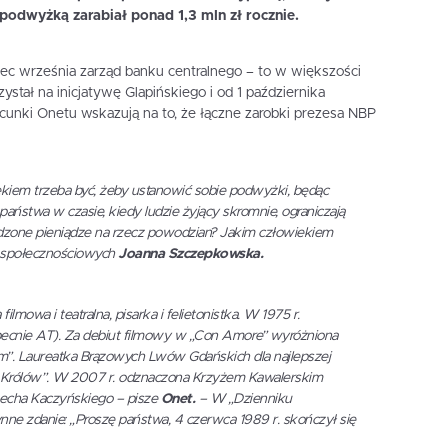
podwyżką zarabiał ponad 1,3 mln zł rocznie.
ec września zarząd banku centralnego – to w większości
stał na inicjatywę Glapińskiego i od 1 października
cunki Onetu wskazują na to, że łączne zarobki prezesa NBP
kiem trzeba być, żeby ustanowić sobie podwyżki, będąc
aństwa w czasie, kiedy ludzie żyjący skromnie, ograniczają
dzone pieniądze na rzecz powodzian? Jakim człowiekiem
h społecznościowych
Joanna Szczepkowska.
mowa i teatralna, pisarka i felietonistka. W 1975 r.
cnie AT). Za debiut filmowy w „Con Amore” wyróżniona
lm”. Laureatka Brązowych Lwów Gdańskich dla najlepszej
ę Królów”. W 2007 r. odznaczona Krzyżem Kawalerskim
Lecha Kaczyńskiego – pisze
Onet.
– W „Dzienniku
ne zdanie: „Proszę państwa, 4 czerwca 1989 r. skończył się