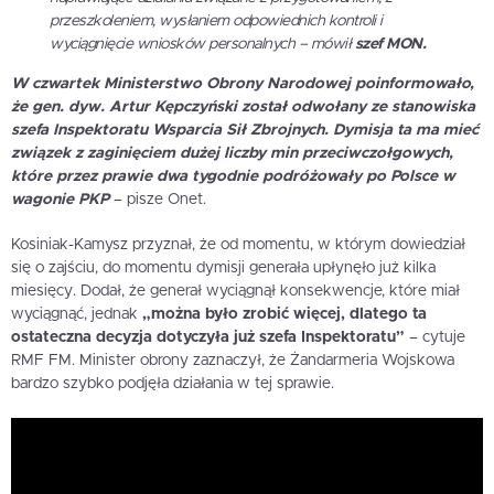
przeszkoleniem, wysłaniem odpowiednich kontroli i
wyciągnięcie wniosków personalnych – mówił
szef MON.
W czwartek Ministerstwo Obrony Narodowej poinformowało,
że gen. dyw. Artur Kępczyński został odwołany ze stanowiska
szefa Inspektoratu Wsparcia Sił Zbrojnych. Dymisja ta ma mieć
związek z zaginięciem dużej liczby min przeciwczołgowych,
które przez prawie dwa tygodnie podróżowały po Polsce w
wagonie PKP
– pisze Onet.
Kosiniak-Kamysz przyznał, że od momentu, w którym dowiedział
się o zajściu, do momentu dymisji generała upłynęło już kilka
miesięcy. Dodał, że generał wyciągnął konsekwencje, które miał
wyciągnąć, jednak
„można było zrobić więcej, dlatego ta
ostateczna decyzja dotyczyła już szefa Inspektoratu”
– cytuje
RMF FM. Minister obrony zaznaczył, że Żandarmeria Wojskowa
bardzo szybko podjęła działania w tej sprawie.