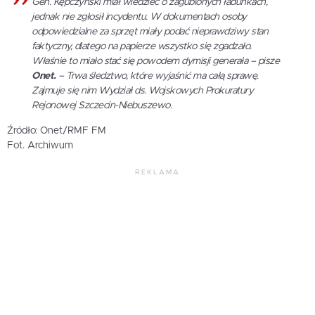
Gen. Kępczyński miał wiedzieć o zagubionych ładunkach,
jednak nie zgłosił incydentu. W dokumentach osoby
odpowiedzialne za sprzęt miały podać nieprawdziwy stan
faktyczny, dlatego na papierze wszystko się zgadzało.
Właśnie to miało stać się powodem dymisji generała – pisze
Onet.
– Trwa śledztwo, które wyjaśnić ma całą sprawę.
Zajmuje się nim Wydział ds. Wojskowych Prokuratury
Rejonowej Szczecin-Niebuszewo.
Źródło: Onet/RMF FM
Fot. Archiwum
REKLAMA