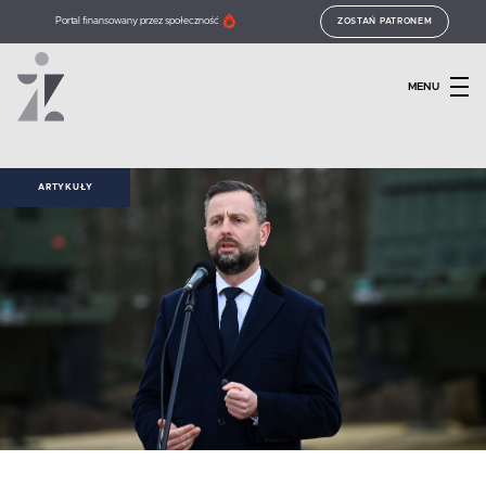
Portal finansowany przez społeczność
ZOSTAŃ PATRONEM
MENU
ARTYKUŁY