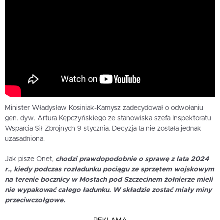
Minister Władysław Kosiniak-Kamysz zadecydował o odwołaniu
gen. dyw. Artura Kępczyńskiego ze stanowiska szefa Inspektoratu
Wsparcia Sił Zbrojnych 9 stycznia. Decyzja ta nie została jednak
uzasadniona.
Jak pisze Onet,
chodzi prawdopodobnie o sprawę z lata 2024
r., kiedy podczas rozładunku pociągu ze sprzętem wojskowym
na terenie bocznicy w Mostach pod Szczecinem żołnierze mieli
nie wypakować całego ładunku. W składzie zostać miały miny
przeciwczołgowe.