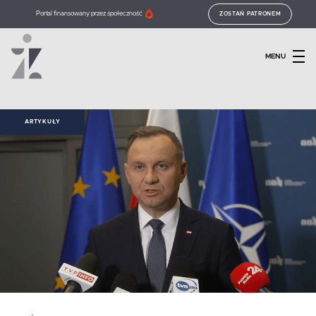
Portal finansowany przez społeczność
ZOSTAŃ PATRONEM
MENU
ARTYKUŁY