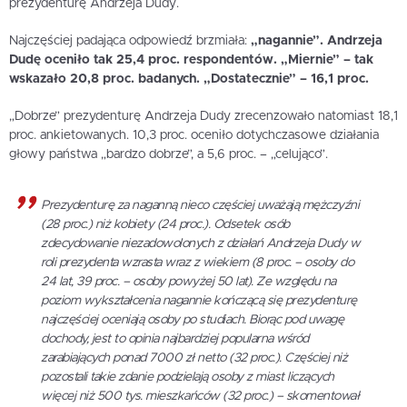
prezydenturę Andrzeja Dudy.
Najczęściej padająca odpowiedź brzmiała:
„nagannie”. Andrzeja
Dudę oceniło tak 25,4 proc. respondentów. „Miernie” – tak
wskazało 20,8 proc. badanych. „Dostatecznie” – 16,1 proc.
„Dobrze” prezydenturę Andrzeja Dudy zrecenzowało natomiast 18,1
proc. ankietowanych. 10,3 proc. oceniło dotychczasowe działania
głowy państwa „bardzo dobrze”, a 5,6 proc. – „celująco”.
Prezydenturę za naganną nieco częściej uważają mężczyźni
(28 proc.) niż kobiety (24 proc.). Odsetek osób
zdecydowanie niezadowolonych z działań Andrzeja Dudy w
roli prezydenta wzrasta wraz z wiekiem (8 proc. – osoby do
24 lat, 39 proc. – osoby powyżej 50 lat). Ze względu na
poziom wykształcenia nagannie kończącą się prezydenturę
najczęściej oceniają osoby po studiach. Biorąc pod uwagę
dochody, jest to opinia najbardziej popularna wśród
zarabiających ponad 7000 zł netto (32 proc.). Częściej niż
pozostali takie zdanie podzielają osoby z miast liczących
więcej niż 500 tys. mieszkańców (32 proc.) – skomentował