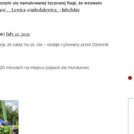
aszyło się namalowanej tęczowej flagi, że wezwało
@__Lewica
@mlodalewica_
#lubelskie
y
July 22, 2021
ak)
egi, że zaraz mu pi…nie – dodaje cytowany przez Dziennik
 20 minutach na miejscu pojawili się mundurowi.