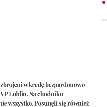
RE
uzbrojeni w kredę bezpardonowo
TVP Lublin. Na chodniku
 nie wszystko. Posunęli się również