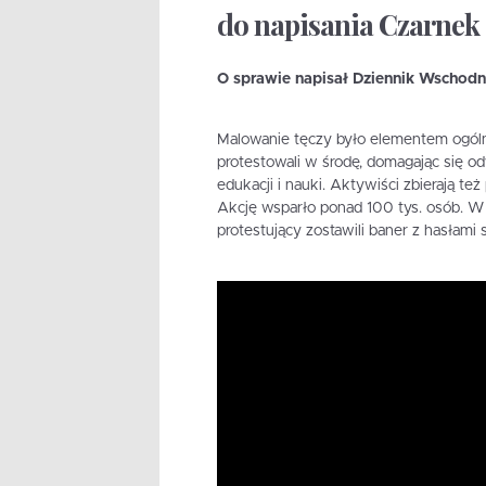
do napisania Czarnek 
O sprawie napisał Dziennik Wschodn
Malowanie tęczy było elementem ogólno
protestowali w środę, domagając się od
edukacji i nauki. Aktywiści zbierają t
Akcję wsparło ponad 100 tys. osób. W
protestujący zostawili baner z hasłami 