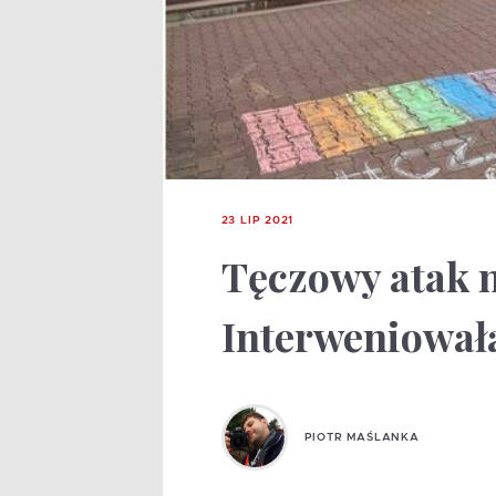
23 LIP 2021
Tęczowy atak n
Interweniowała
PIOTR MAŚLANKA