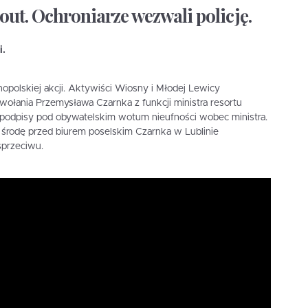
out. Ochroniarze wezwali policję.
i.
polskiej akcji. Aktywiści Wiosny i Młodej Lewicy
wołania Przemysława Czarnka z funkcji ministra resortu
eż podpisy pod obywatelskim wotum nieufności wobec ministra.
 środę przed biurem poselskim Czarnka w Lublinie
sprzeciwu.