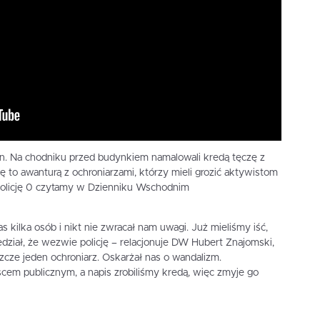
lin. Na chodniku przed budynkiem namalowali kredą tęczę z
to awanturą z ochroniarzami, którzy mieli grozić aktywistom
olicję 0 czytamy w Dzienniku Wschodnim
as kilka osób i nikt nie zwracał nam uwagi. Już mieliśmy iść,
dział, że wezwie policję – relacjonuje DW Hubert Znajomski,
szcze jeden ochroniarz. Oskarżał nas o wandalizm.
cem publicznym, a napis zrobiliśmy kredą, więc zmyje go