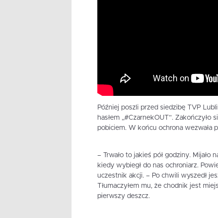
Później poszli przed siedzibę TVP Lub
hasłem „#CzarnekOUT”. Zakończyło się 
pobiciem. W końcu ochrona wezwała p
– Trwało to jakieś pół godziny. Mijało n
kiedy wybiegł do nas ochroniarz. Powie
uczestnik akcji. – Po chwili wyszedł je
Tłumaczyłem mu, że chodnik jest miejs
pierwszy deszcz.