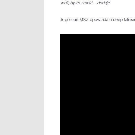
woli, by to zrobić – dodaje.
A polskie MSZ opowiada o deep fake’a