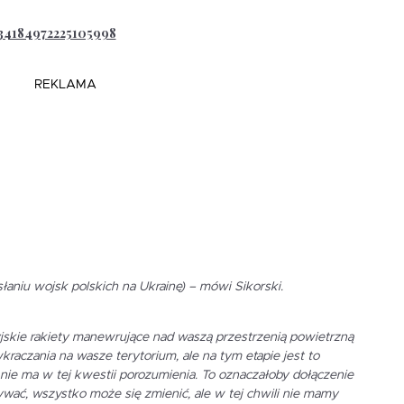
834184972225105998
REKLAMA
łaniu wojsk polskich na Ukrainę) – mówi Sikorski.
jskie rakiety manewrujące nad waszą przestrzenią powietrzną
kraczania na wasze terytorium, ale na tym etapie jest to
nie ma w tej kwestii porozumienia. To oznaczałoby dołączenie
mywać, wszystko może się zmienić, ale w tej chwili nie mamy