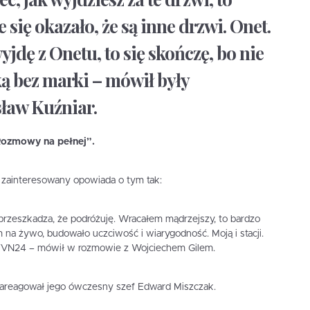
e się okazało, że są inne drzwi. Onet.
yjdę z Onetu, to się skończę, bo nie
ką bez marki – mówił były
ław Kuźniar.
Rozmowy na pełnej”.
zainteresowany opowiada o tym tak:
przeszkadza, że podróżuję. Wracałem mądrzejszy, to bardzo
na żywo, budowało uczciwość i wiarygodność. Moją i stacji.
 TVN24 – mówił w rozmowie z Wojciechem Gilem.
 zareagował jego ówczesny szef Edward Miszczak.