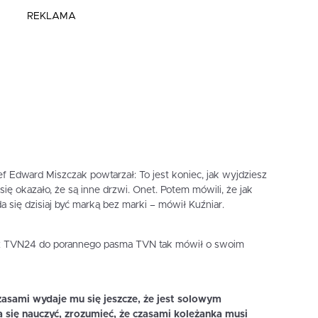
REKLAMA
f Edward Miszczak powtarzał: To jest koniec, jak wyjdziesz
 się okazało, że są inne drzwi. Onet. Potem mówili, że jak
a się dzisiaj być marką bez marki – mówił Kuźniar.
 z TVN24 do porannego pasma TVN tak mówił o swoim
zasami wydaje mu się jeszcze, że jest solowym
 się nauczyć, zrozumieć, że czasami koleżanka musi