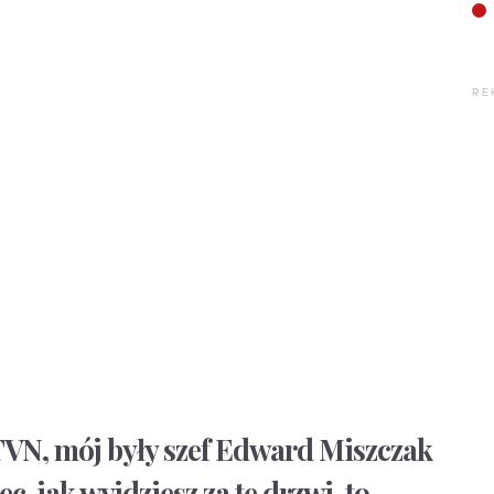
RE
TVN, mój były szef Edward Miszczak
ec, jak wyjdziesz za te drzwi, to