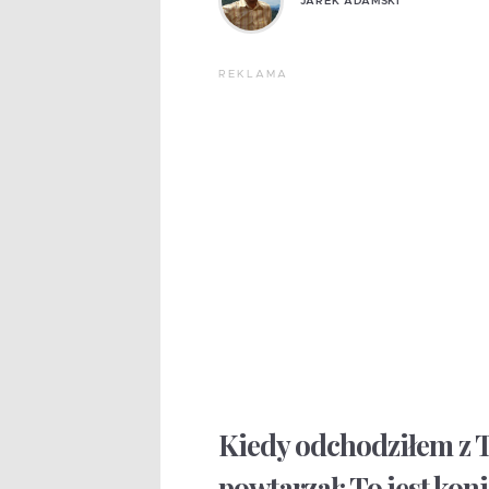
JAREK ADAMSKI
REKLAMA
Kiedy odchodziłem z 
powtarzał: To jest koni