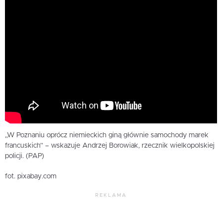
„W Poznaniu oprócz niemieckich giną głównie samochody marek
francuskich” – wskazuje Andrzej Borowiak, rzecznik wielkopolskiej
policji. (PAP)
fot. pixabay.com
REKLAMA