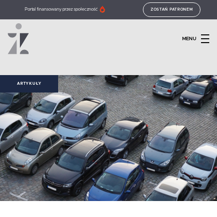
Portal finansowany przez społeczność
ZOSTAŃ PATRONEM
MENU
ARTYKUŁY