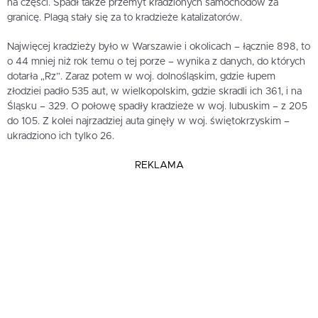
na części. Spadł także przemyt kradzionych samochodów za
granicę. Plagą stały się za to kradzieże katalizatorów.
Najwięcej kradzieży było w Warszawie i okolicach – łącznie 898, to
o 44 mniej niż rok temu o tej porze – wynika z danych, do których
dotarła „Rz”. Zaraz potem w woj. dolnośląskim, gdzie łupem
złodziei padło 535 aut, w wielkopolskim, gdzie skradli ich 361, i na
Śląsku – 329. O połowę spadły kradzieże w woj. lubuskim – z 205
do 105. Z kolei najrzadziej auta ginęły w woj. świętokrzyskim –
ukradziono ich tylko 26.
REKLAMA