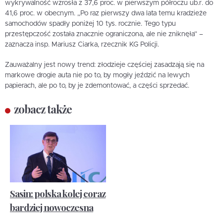
wykrywalność wzrosła z 37,6 proc. w pierwszym półroczu ub.r. do
41,6 proc. w obecnym. „Po raz pierwszy dwa lata temu kradzieże
samochodów spadły poniżej 10 tys. rocznie. Tego typu
przestępczość została znacznie ograniczona, ale nie zniknęła” –
zaznacza insp. Mariusz Ciarka, rzecznik KG Policji.
Zauważalny jest nowy trend: złodzieje częściej zasadzają się na
markowe drogie auta nie po to, by mogły jeździć na lewych
papierach, ale po to, by je zdemontować, a części sprzedać.
zobacz także
Sasin: polska kolej coraz
bardziej nowoczesna