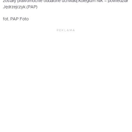
zostały prawomocnie oddalone uchwałą Kolegium NIK – powiedział
Jędrzejczyk.(PAP)
fot. PAP Foto
REKLAMA