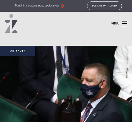
Portal finansowany przez społeczność
ZOSTAŃ PATRONEM
MENU
ARTYKUŁY