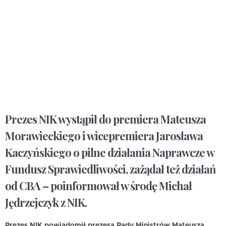
Prezes NIK wystąpił do premiera Mateusza
Morawieckiego i wicepremiera Jarosława
Kaczyńskiego o pilne działania Naprawcze w
Fundusz Sprawiedliwości, zażądał też działań
od CBA – poinformował w środę Michał
Jędrzejczyk z NIK.
Prezes NIK powiadomił prezesa Rady Ministrów Mateusza