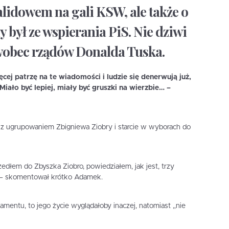
idowem na gali KSW, ale także o
 był ze wspierania PiS. Nie dziwi
 wobec rządów Donalda Tuska.
ęcej patrzę na te wiadomości i ludzie się denerwują już,
iało być lepiej, miały być gruszki na wierzbie… –
z ugrupowaniem Zbigniewa Ziobry i starcie w wyborach do
szedłem do Zbyszka Ziobro, powiedziałem, jak jest, trzy
w – skomentował krótko Adamek.
amentu, to jego życie wyglądałoby inaczej, natomiast „nie