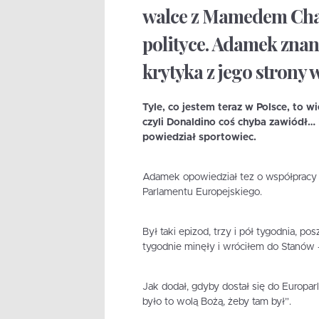
walce z Mamedem Chal
polityce. Adamek znany
krytyka z jego strony
Tyle, co jestem teraz w Polsce, to wi
czyli Donaldino coś chyba zawiódł… M
powiedział sportowiec.
Adamek opowiedział tez o współpracy 
Parlamentu Europejskiego.
Był taki epizod, trzy i pół tygodnia, po
tygodnie minęły i wróciłem do Stanó
Jak dodał, gdyby dostał się do Europarl
było to wolą Bożą, żeby tam był”.