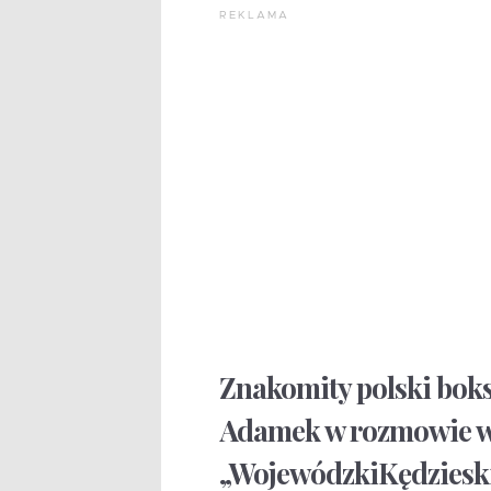
REKLAMA
Znakomity polski boks
Adamek w rozmowie w
„WojewódzkiKędzieski” 