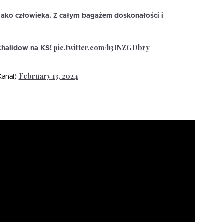
jako człowieka. Z całym bagażem doskonałości i
pic.twitter.com/h3INZGDbry
Chalidow na KS!
February 13, 2024
Kanal)