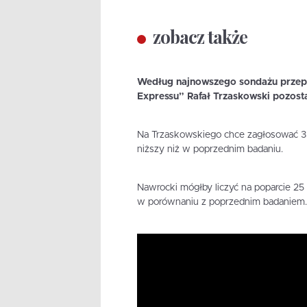
zobacz także
Według najnowszego sondażu przepr
Expressu” Rafał Trzaskowski pozosta
Na Trzaskowskiego chce zagłosować 33
niższy niż w poprzednim badaniu.
Nawrocki mógłby liczyć na poparcie 25
w porównaniu z poprzednim badaniem.