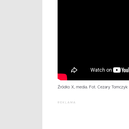
Źródło: X, media. Fot. Cezary Tomczyk
REKLAMA