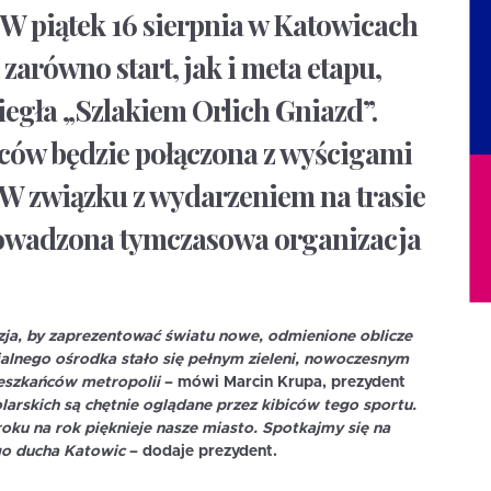
W piątek 16 sierpnia w Katowicach
zarówno start, jak i meta etapu,
iegła „Szlakiem Orlich Gniazd”.
ów będzie połączona z wyścigami
. W związku z wydarzeniem na trasie
owadzona tymczasowa organizacja
zja, by zaprezentować światu nowe, odmienione oblicze
ialnego ośrodka stało się pełnym zieleni, nowoczesnym
ieszkańców metropolii
– mówi
Marcin Krupa
, prezydent
arskich są chętnie oglądane przez kibiców tego sportu.
roku na rok pięknieje nasze miasto. Spotkajmy się na
go ducha Katowic
– dodaje prezydent.