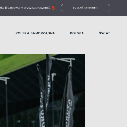
rtal finansowany przez społeczność
ZOSTAŃ PATRONEM
A
POLSKA SAMORZĄDNA
POLSKA
ŚWIAT