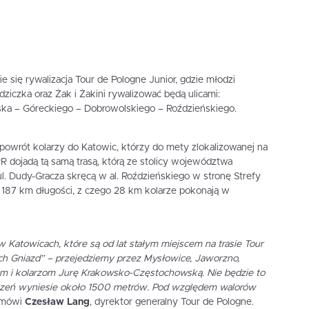
e się rywalizacja Tour de Pologne Junior, gdzie młodzi
iczka oraz Żak i Żakini rywalizować będą ulicami:
ska – Góreckiego – Dobrowolskiego – Roździeńskiego.
powrót kolarzy do Katowic, którzy do mety zlokalizowanej na
 dojadą tą samą trasą, którą ze stolicy województwa
z ul. Dudy-Gracza skręcą w al. Roździeńskiego w stronę Strefy
e 187 km długości, z czego 28 km kolarze pokonają w
w Katowicach, które są od lat stałym miejscem na trasie Tour
ch Gniazd” – przejedziemy przez Mysłowice, Jaworzno,
m i kolarzom Jurę Krakowsko-Częstochowską. Nie będzie to
ższeń wyniesie około 1500 metrów. Pod względem walorów
mówi
Czesław Lang
, dyrektor generalny Tour de Pologne.