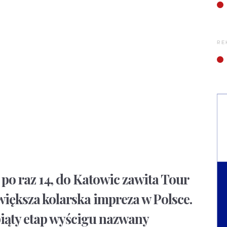
RE
ż po raz 14, do Katowic zawita Tour
większa kolarska impreza w Polsce.
iąty etap wyścigu nazwany