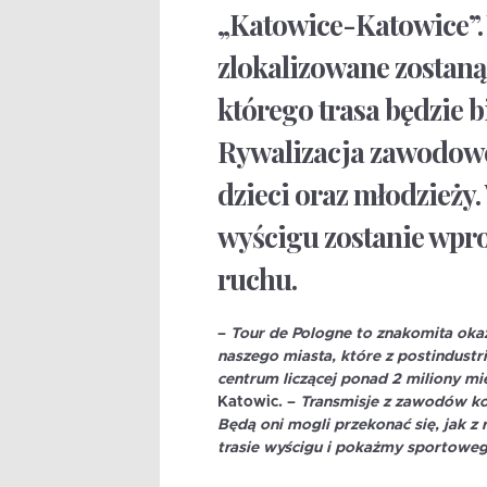
„Katowice-Katowice”. 
zlokalizowane zostaną 
którego trasa będzie b
Rywalizacja zawodowc
dzieci oraz młodzieży
wyścigu zostanie wpr
ruchu.
–
Tour de Pologne to znakomita oka
naszego miasta, które z postindustr
centrum liczącej ponad 2 miliony m
Katowic. –
Transmisje z zawodów kol
Będą oni mogli przekonać się, jak z 
trasie wyścigu i pokażmy sportowe