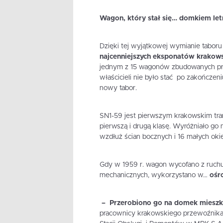
Wagon, który stał się… domkiem le
Dzięki tej wyjątkowej wymianie taboru
najcenniejszych eksponatów krakowsk
jednym z 15 wagonów zbudowanych prz
właścicieli nie było stać po zakończen
nowy tabor.
SN1-59 jest pierwszym krakowskim tra
pierwszą i drugą klasę. Wyróżniało go
wzdłuż ścian bocznych i 16 małych oki
Gdy w 1959 r. wagon wycofano z ruchu
mechanicznych, wykorzystano w…
ośr
– Przerobiono go na domek mieszk
pracownicy krakowskiego przewoźnika 