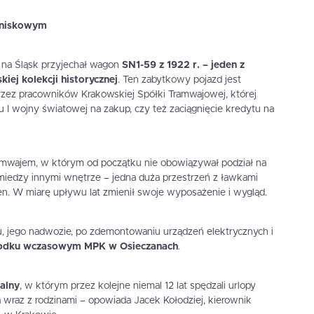
tniskowym
 na Śląsk przyjechał wagon
SN1-59 z 1922 r. – jeden z
iej kolekcji historycznej
. Ten zabytkowy pojazd jest
ez pracowników Krakowskiej Spółki Tramwajowej, której
iu I wojny światowej na zakup, czy też zaciągnięcie kredytu na
mwajem, w którym od początku nie obowiązywał podział na
 miedzy innymi wnętrze – jedna duża przestrzeń z ławkami
en. W miarę upływu lat zmienił swoje wyposażenie i wygląd.
, jego nadwozie, po zdemontowaniu urządzeń elektrycznych i
odku wczasowym MPK w Osieczanach
.
alny
, w którym przez kolejne niemal 12 lat spędzali urlopy
wraz z rodzinami – opowiada Jacek Kołodziej, kierownik