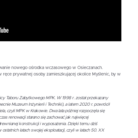
owanie nowego ośrodka wczasowego w Osieczanach.
 ręce prywatnej osoby zamieszkującej okolice Myślenic, by w
nicy Taboru Zabytkowego MPK. W 1998 r. został przekazany
ecnie Muzeum Inżynierii i Techniki), a latem 2020 r. powrócił
la, czyli MPK w Krakowie. Dwa lata później rozpoczęła się
zas renowacji starano się zachować jak najwięcej
ewnianej konstrukcji i wyposażenia. Dzięki temu dziś
 ostatnich latach swojej eksploatacji, czyli w latach 50. XX