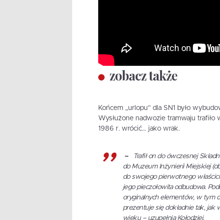
zobacz także
Końcem „urlopu” dla SN1 było wybud
Wysłużone nadwozie tramwaju trafiło w
1986 r. wrócić… jako wrak.
–
Trafił on do ówczesnej Skład
do Muzeum Inżynierii Miejskiej (ob
do swojego pierwotnego właścicie
jego pieczołowita odbudowa. Podc
oryginalnych elementów, w tym dr
prezentuje się dokładnie tak, jak w
wieku – uzupełnia Kołodziej.