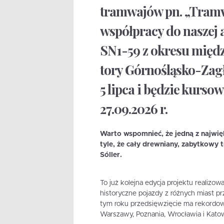
tramwajów pn. „Tramwaj
współpracy do naszej 
SN1-59 z okresu międz
tory Górnośląsko-Zagł
5 lipca i będzie kursow
27.09.2026 r.
Warto wspomnieć, że jedną z najwięk
tyle, że cały drewniany, zabytkowy t
Sóller.
To już kolejna edycja projektu realiz
historyczne pojazdy z różnych miast p
tym roku przedsięwzięcie ma rekordo
Warszawy, Poznania, Wrocławia i Katowi