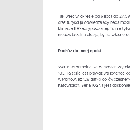
Tak więc w okresie od 5 lipca do 27.0
oraz turyści ją odwiedzający będą mog
klimacie II Rzeczypospolitej. To nie tyl
niepowtarzalna okazja, by na własne oc
Podróż do innej epoki
Warto wspomnieć, że w ramach wymia
183. Ta seria jest prawdziwą legendą 
wagonów, aż 128 trafiło do ówczesne
Katowicach. Seria 102Na jest doskona