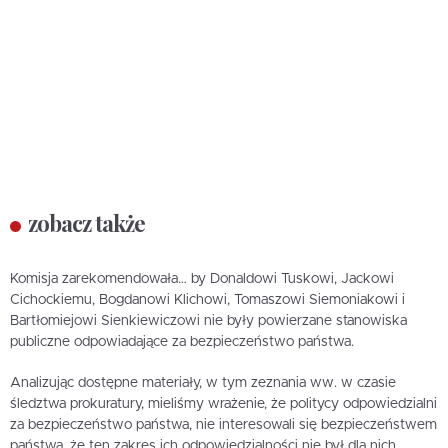
zobacz także
Komisja zarekomendowała… by Donaldowi Tuskowi, Jackowi
Cichockiemu, Bogdanowi Klichowi, Tomaszowi Siemoniakowi i
Bartłomiejowi Sienkiewiczowi nie były powierzane stanowiska
publiczne odpowiadające za bezpieczeństwo państwa.
Analizując dostępne materiały, w tym zeznania ww. w czasie
śledztwa prokuratury, mieliśmy wrażenie, że politycy odpowiedzialni
za bezpieczeństwo państwa, nie interesowali się bezpieczeństwem
państwa, że ten zakres ich odpowiedzialności nie był dla nich