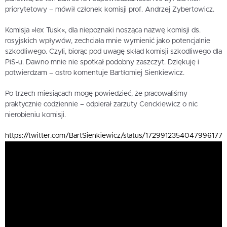
priorytetowy – mówił członek komisji prof. Andrzej Zybertowicz.
Komisja »lex Tusk«, dla niepoznaki nosząca nazwę komisji ds.
rosyjskich wpływów, zechciała mnie wymienić jako potencjalnie
szkodliwego. Czyli, biorąc pod uwagę skład komisji szkodliwego dla
PiS-u. Dawno mnie nie spotkał podobny zaszczyt. Dziękuję i
potwierdzam – ostro komentuje Bartłomiej Sienkiewicz.
Po trzech miesiącach mogę powiedzieć, że pracowaliśmy
praktycznie codziennie – odpierał zarzuty Cenckiewicz o nic
nierobieniu komisji.
https://twitter.com/BartSienkiewicz/status/1729912354047996177