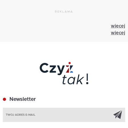
REKLAMA
więcej
więcej
Newsletter
Z