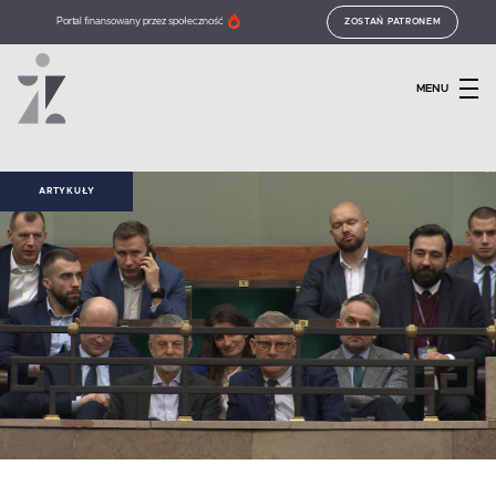
Portal finansowany przez społeczność
ZOSTAŃ PATRONEM
MENU
ARTYKUŁY