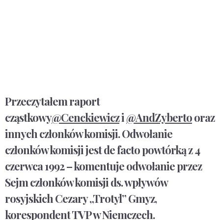
Przeczytałem raport
cząstkowy
@Cenckiewicz
i
@AndZyberto
oraz
innych członków komisji. Odwołanie
członków komisji jest de facto powtórką z 4
czerwca 1992 – komentuje odwołanie przez
Sejm członków komisji ds. wpływów
rosyjskich Cezary „Trotyl” Gmyz,
korespondent TVP w Niemczech.