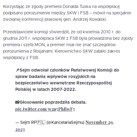
Korzystając ze zgody premiera Donalda Tuska na współpracę
podpisano porozumienie między SKW i FSB – mówił na specjalnie
zwołanej konferencji prasowej gen. Andrzej Kowalski.
Przedstawiciele komisji stwierdzili, że od kwietnia 2010 r. do
grudnia 2011 r. współpraca SKW z FSB była prowadzona bez zgody
premiera i szefa MON, a premier miał nie znać szczegółów
porozumienia z Rosjanami. Kierownictwo SKW zataiło zakres
współpracy z FSB.
📌Sejm odwołał członków Państwowej Komisji do
spraw badania wpływów rosyjskich na
bezpieczeństwo wewnętrzne Rzeczypospolitej
Polskiej w latach 2007-2022.
📸Głosowanie poprzedziła debata.
pic.twitter.com/w2n5PhRwF5
November 29,
— Sejm RP🇵🇱 (@KancelariaSejmu)
2023