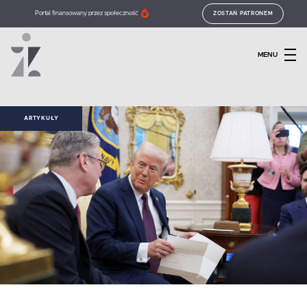
Portal finansowany przez społeczność
ZOSTAŃ PATRONEM
MENU
ARTYKUŁY