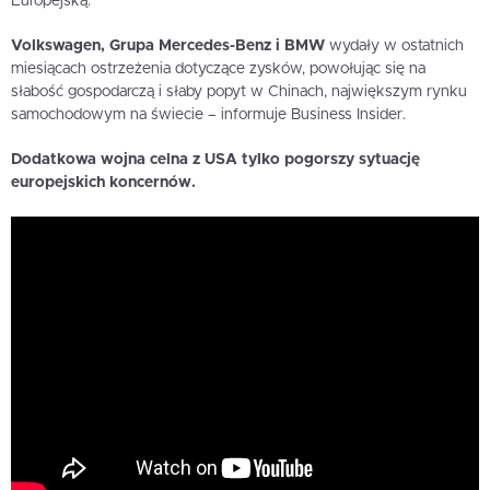
Europejską.
Volkswagen, Grupa Mercedes-Benz i BMW
wydały w ostatnich
miesiącach ostrzeżenia dotyczące zysków, powołując się na
słabość gospodarczą i słaby popyt w Chinach, największym rynku
samochodowym na świecie – informuje Business Insider.
Dodatkowa wojna celna z USA tylko pogorszy sytuację
europejskich koncernów.