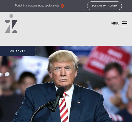
Portal finansowany przez społeczność
ZOSTAŃ PATRONEM
MENU
ARTYKUŁY