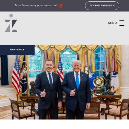
Portal finansowany przez społeczność
ZOSTAŃ PATRONEM
MENU
ARTYKUŁY