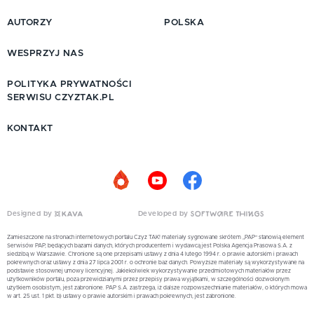
AUTORZY
POLSKA
WESPRZYJ NAS
POLITYKA PRYWATNOŚCI
SERWISU CZYZTAK.PL
KONTAKT
Designed by
Developed by
Zamieszczone na stronach internetowych portalu Czyż TAK! materiały sygnowane skrótem „PAP” stanowią element
Serwisów PAP, będących bazami danych, których producentem i wydawcą jest Polska Agencja Prasowa S.A. z
siedzibą w Warszawie. Chronione są one przepisami ustawy z dnia 4 lutego 1994 r. o prawie autorskim i prawach
pokrewnych oraz ustawy z dnia 27 lipca 2001 r. o ochronie baz danych. Powyższe materiały są wykorzystywane na
podstawie stosownej umowy licencyjnej. Jakiekolwiek wykorzystywanie przedmiotowych materiałów przez
użytkowników portalu, poza przewidzianymi przez przepisy prawa wyjątkami, w szczególności dozwolonym
użytkiem osobistym, jest zabronione. PAP S.A. zastrzega, iż dalsze rozpowszechnianie materiałów, o których mowa
w art. 25 ust. 1 pkt. b) ustawy o prawie autorskim i prawach pokrewnych, jest zabronione.