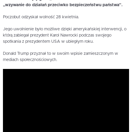
„wzywanie do działań przeciwko bezpieczeństwu państwa”.
Poczobut odzyskał wolność 28 kwietnia.
Jego uwolnienie było możliwe dzięki amerykańskiej interwencji, o
którą zabiegał prezydent Karol Nawrocki podczas swojego
spotkania z prezydentem USA w ubiegłym roku.
Donald Trump przyznał to w swoim wpisie zamieszczonym w
mediach społecznościowych.