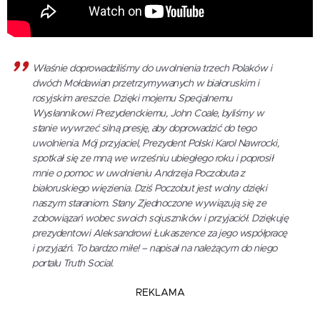
Właśnie doprowadziliśmy do uwolnienia trzech Polaków i
dwóch Mołdawian przetrzymywanych w białoruskim i
rosyjskim areszcie. Dzięki mojemu Specjalnemu
Wysłannikowi Prezydenckiemu, John Coale, byliśmy w
stanie wywrzeć silną presję, aby doprowadzić do tego
uwolnienia. Mój przyjaciel, Prezydent Polski Karol Nawrocki,
spotkał się ze mną we wrześniu ubiegłego roku i poprosił
mnie o pomoc w uwolnieniu Andrzeja Poczobuta z
białoruskiego więzienia. Dziś Poczobut jest wolny dzięki
naszym staraniom. Stany Zjednoczone wywiązują się ze
zobowiązań wobec swoich sojuszników i przyjaciół. Dziękuję
prezydentowi Aleksandrowi Łukaszence za jego współpracę
i przyjaźń. To bardzo miłe! – napisał na należącym do niego
portalu Truth Social.
REKLAMA